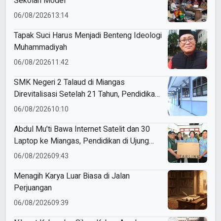
Sekolah Model
06/08/2026
13:14
Tapak Suci Harus Menjadi Benteng Ideologi
Muhammadiyah
06/08/2026
11:42
SMK Negeri 2 Talaud di Miangas
Direvitalisasi Setelah 21 Tahun, Pendidikan
3T Makin Berkualitas
06/08/2026
10:10
Abdul Mu’ti Bawa Internet Satelit dan 30
Laptop ke Miangas, Pendidikan di Ujung
Negeri Makin Digital
06/08/2026
09:43
Menagih Karya Luar Biasa di Jalan
Perjuangan
06/08/2026
09:39