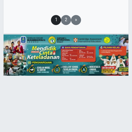
Paginasi
1
2
»
pos