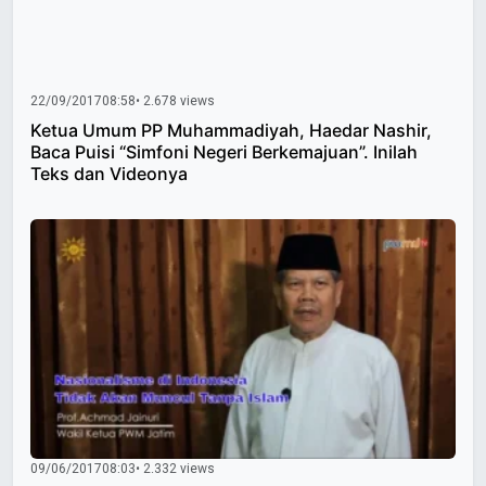
22/09/2017
08:58
• 2.678 views
Ketua Umum PP Muhammadiyah, Haedar Nashir,
Baca Puisi “Simfoni Negeri Berkemajuan”. Inilah
Teks dan Videonya
09/06/2017
08:03
• 2.332 views