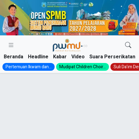
Skip
to
content
Beranda
Headline
Kabar
Video
Suara Perserikatan
Pertemuan Ikwam dan...
Mudipat Children Choir...
Suli Da’im Des