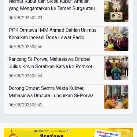
Nikmat Kubur dan Siksa Kubur: Amalan
yang Mengantarkan ke Taman Surga atau
Azab Barzakh
06/08/2026
09:21
PPK Ormawa IMM Ahmad Dahlan Unimus
Kenalkan Inovasi Desa Lewat Radio
06/08/2026
08:55
Rancang Si-Porwa, Mahasiswa Difabel
Julius Kevin Serahkan Karya ke Pemkot
Surabaya
06/08/2026
08:54
Dorong Omzet Sentra Wista Kuliner,
Mahasiswa Umsura Luncurkan Si-Porwa
06/08/2026
08:42