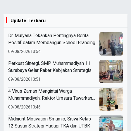
Update Terbaru
Dr. Mulyana Tekankan Pentingnya Berita
Positif dalam Membangun School Branding
09/08/2026
13:54
Perkuat Sinergi, SMP Muhammadiyah 11
Surabaya Gelar Raker Kebijakan Strategis
09/08/2026
13:51
4 Virus Zaman Mengintai Warga
Muhammadiyah, Rektor Umsura Tawarkan
PHIWM sebagai Imunisasi
09/08/2026
13:46
Midnight Motivation Smamio, Siswi Kelas
12 Susun Strategi Hadapi TKA dan UTBK