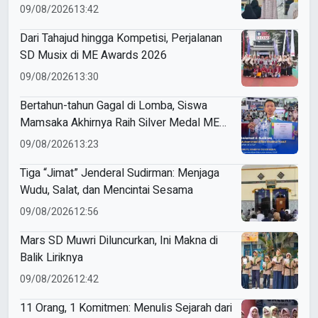
09/08/2026
13:42
Dari Tahajud hingga Kompetisi, Perjalanan
SD Musix di ME Awards 2026
09/08/2026
13:30
Bertahun-tahun Gagal di Lomba, Siswa
Mamsaka Akhirnya Raih Silver Medal ME
Awards 2026
09/08/2026
13:23
Tiga “Jimat” Jenderal Sudirman: Menjaga
Wudu, Salat, dan Mencintai Sesama
09/08/2026
12:56
Mars SD Muwri Diluncurkan, Ini Makna di
Balik Liriknya
09/08/2026
12:42
11 Orang, 1 Komitmen: Menulis Sejarah dari