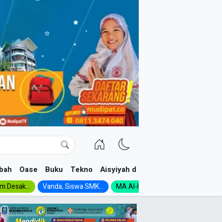
bah
Oase
Buku
Tekno
Aisyiyah dan NA
im Desak...
Vanda, Siswa SMK...
MA Al-Ishlah Gelar...
Muktamar A