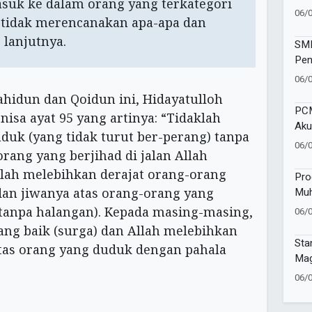
asuk ke dalam orang yang terkategori
Vol
06/
pi tidak merencanakan apa-apa dan
Kec
 lanjutnya.
SMP
Pen
Wat
06/
Sej
ahidun dan Qoidun ini, Hidayatulloh
PCM
isa ayat 95 yang artinya: “Tidaklah
Aku
uk (yang tidak turut ber-perang) tanpa
Pen
06/
rang yang berjihad di jalan Allah
Mu
llah melebihkan derajat orang-orang
Pro
Muh
dan jiwanya atas orang-orang yang
Gel
 tanpa halangan). Kepada masing-masing,
06/
Sa
ang baik (surga) dan Allah melebihkan
Sta
tas orang yang duduk dengan pahala
Mag
Tap
06/