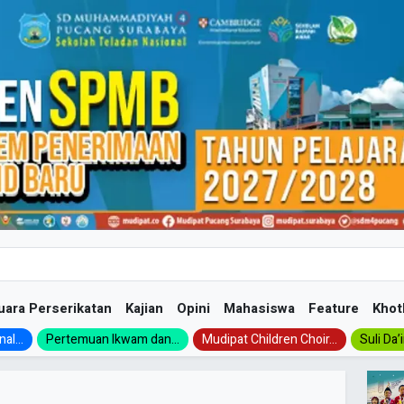
uara Perserikatan
Kajian
Opini
Mahasiswa
Feature
Khot
al...
Pertemuan Ikwam dan...
Mudipat Children Choir...
Suli Da’