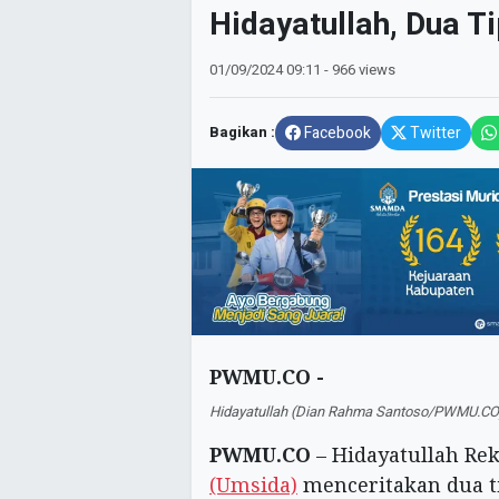
Hidayatullah, Dua T
01/09/2024
09:11
- 966 views
Bagikan :
Facebook
Twitter
PWMU.CO -
Hidayatullah (Dian Rahma Santoso/PWMU.CO
PWMU.CO
– Hidayatullah Re
(Umsida)
menceritakan dua t