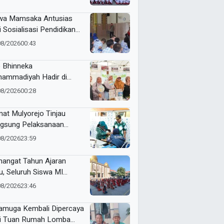
RI Kecamatan Pare
wa Mamsaka Antusias
i Sosialisasi Pendidikan
jutan ke Luar Negeri
08/2026
00:43
 Bhinneka
ammadiyah Hadir di
tamar Nasyiatul Aisyiyah
08/2026
00:28
at Mulyorejo Tinjau
gsung Pelaksanaan
nisasi BIAS MR dan HPV
08/2026
23:59
SD Muhammadiyah 18
abaya
angat Tahun Ajaran
u, Seluruh Siswa MI
ammadiyah 5
08/2026
23:46
yutengah Ikuti Latihan
ak Suci Perdana
muga Kembali Dipercaya
i Tuan Rumah Lomba