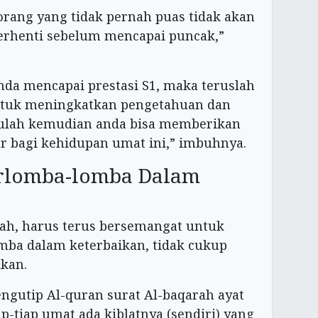
orang yang tidak pernah puas tidak akan
erhenti sebelum mencapai puncak,”
 anda mencapai prestasi S1, maka teruslah
untuk meningkatkan pengetahuan dan
itulah kemudian anda bisa memberikan
ar bagi kehidupan umat ini,” imbuhnya.
erlomba-lomba Dalam
llah, harus terus bersemangat untuk
mba dalam keterbaikan, tidak cukup
ikan.
engutip Al-quran surat Al-baqarah ayat
ap-tiap umat ada kiblatnya (sendiri) yang