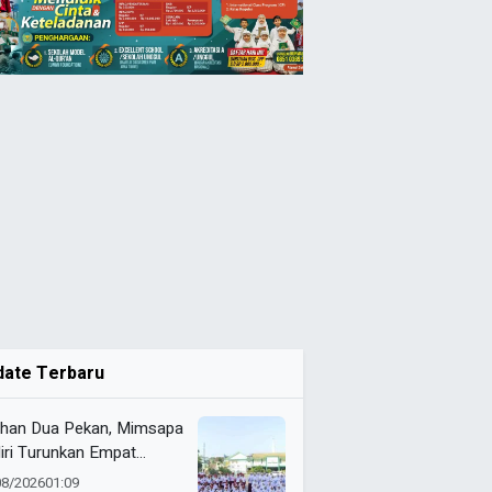
date Terbaru
ihan Dua Pekan, Mimsapa
iri Turunkan Empat
eton pada LBB HUT Ke-
08/2026
01:09