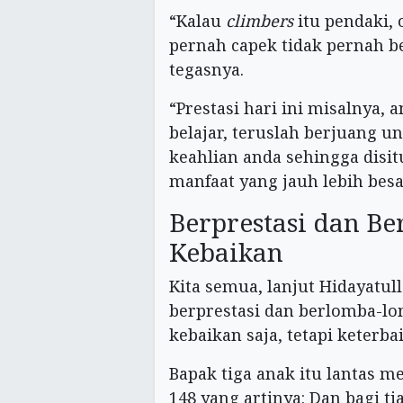
“Kalau
climbers
itu pendaki, 
pernah capek tidak pernah b
tegasnya.
“Prestasi hari ini misalnya,
belajar, teruslah berjuang 
keahlian anda sehingga dis
manfaat yang jauh lebih bes
Berprestasi dan B
Kebaikan
Kita semua, lanjut Hidayatu
berprestasi dan berlomba-lo
kebaikan saja, tetapi keterba
Bapak tiga anak itu lantas m
148 yang artinya: Dan bagi ti