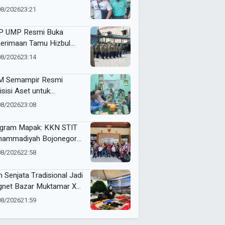
i dan Futsal HUT RI Ke-81
08/2026
23:21
amatan Tulangan
 UMP Resmi Buka
erimaan Tamu Hizbul
han, Tema “Satu Qobilah,
08/2026
23:14
uta Cerita” Curi Perhatian
 Semampir Resmi
isisi Aset untuk
gembangan Amal Usaha
08/2026
23:08
hammadiyah
gram Mapak: KKN STIT
ammadiyah Bojonegoro
ar Sosialisasi Pengolahan
08/2026
22:58
mpah
n Senjata Tradisional Jadi
net Bazar Muktamar XVI
ak Suci Sedunia
08/2026
21:59