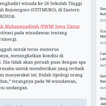
81 
nghadiri wisuda ke-26 Sekolah Tinggi
Sis
 Bojonegoro (STITMUBO), di Eastern
Ikut
8/2024).
Lan
07/
ah Muhammadiyah (PWM) Jawa Timur
Eco
otivasi pada wisudawan tentang
Muh
sinergi.
Muk
07/
ngguh untuk terus-menerus
Cam
nya, meningkatkan kondisi di
Lan
. Dia tidak akan pernah puas dengan apa
Imu
06/
 berusaha untuk memberikan yang terbaik
di 
Sur
n masyarakat ini. Itulah tipologi orang
Sem
dun,” terangnya pada 98 wisudawan,
Bar
Muh
mu undangan.
06/
Ban
Tap
Sma
Jad