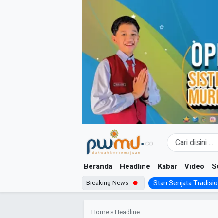
Skip
to
content
Beranda
Headline
Kabar
Video
S
Breaking News
Stan Senjata Tradision
Home
»
Headline