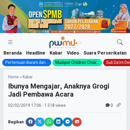
Skip
to
content
Beranda
Headline
Kabar
Video
Suara Perserikatan
Pertemuan Ikwam dan...
Mudipat Children Choir...
Suli Da’im Des
Home
»
Kabar
Ibunya Mengajar, Anaknya Grogi
Jadi Pembawa Acara
0
02/02/2019
17:06
- 1.518 views
Bagikan :