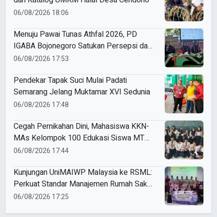
dan Katalog UMKM Halal Desa Cendono
06/08/2026 18:06
Menuju Pawai Tunas Athfal 2026, PD
IGABA Bojonegoro Satukan Persepsi dan
Utamakan Keselamatan Anak
06/08/2026 17:53
Pendekar Tapak Suci Mulai Padati
Semarang Jelang Muktamar XVI Sedunia
06/08/2026 17:48
Cegah Pernikahan Dini, Mahasiswa KKN-
MAs Kelompok 100 Edukasi Siswa MTS
Miftahul Ulum Tawangsari
06/08/2026 17:44
Kunjungan UniMAIWP Malaysia ke RSML:
Perkuat Standar Manajemen Rumah Sakit
Syariah
06/08/2026 17:25