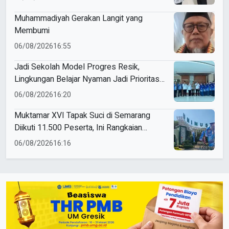
Muhammadiyah Gerakan Langit yang
Membumi
06/08/2026
16:55
Jadi Sekolah Model Progres Resik,
Lingkungan Belajar Nyaman Jadi Prioritas
Smamio Gresik
06/08/2026
16:20
Muktamar XVI Tapak Suci di Semarang
Diikuti 11.500 Peserta, Ini Rangkaian
Agendanya
06/08/2026
16:16