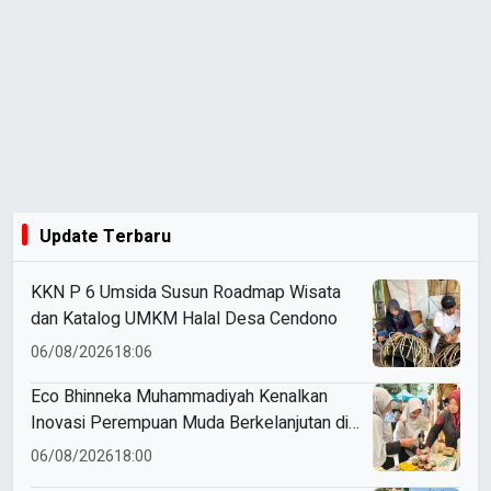
Update Terbaru
KKN P 6 Umsida Susun Roadmap Wisata
dan Katalog UMKM Halal Desa Cendono
06/08/2026
18:06
Eco Bhinneka Muhammadiyah Kenalkan
Inovasi Perempuan Muda Berkelanjutan di
Muktamar Nasyiatul Aisyiyah
06/08/2026
18:00