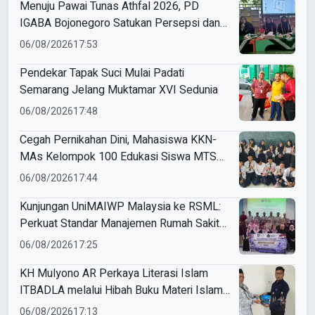
Menuju Pawai Tunas Athfal 2026, PD
IGABA Bojonegoro Satukan Persepsi dan
Utamakan Keselamatan Anak
06/08/2026
17:53
Pendekar Tapak Suci Mulai Padati
Semarang Jelang Muktamar XVI Sedunia
06/08/2026
17:48
Cegah Pernikahan Dini, Mahasiswa KKN-
MAs Kelompok 100 Edukasi Siswa MTS
Miftahul Ulum Tawangsari
06/08/2026
17:44
Kunjungan UniMAIWP Malaysia ke RSML:
Perkuat Standar Manajemen Rumah Sakit
Syariah
06/08/2026
17:25
KH Mulyono AR Perkaya Literasi Islam
ITBADLA melalui Hibah Buku Materi Islam
5 Jilid
06/08/2026
17:13