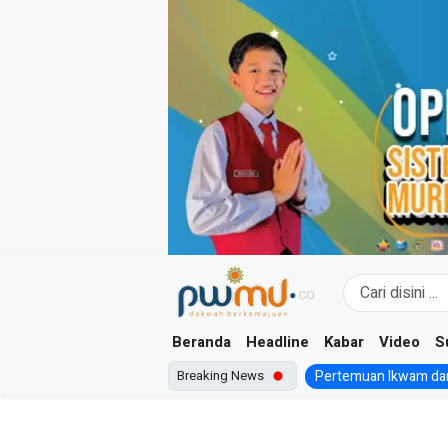
Skip
to
content
Beranda
Headline
Kabar
Video
S
Breaking News
Pertemuan Ikwam dan