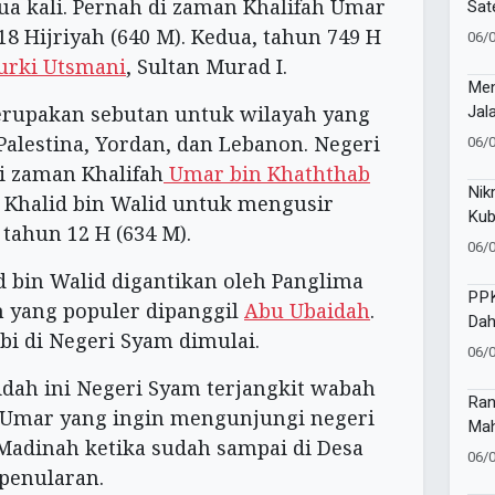
ua kali. Pernah di zaman Khalifah Umar
Sat
Mia
18 Hijriyah (640 M). Kedua, tahun 749 H
06/
Neg
urki Utsmani
, Sultan Murad I.
Men
Jal
erupakan sebutan untuk wilayah yang
 Palestina, Yordan, dan Lebanon. Negeri
06/
i zaman Khalifah
Umar bin Khaththab
Nik
Khalid bin Walid untuk mengusir
Kub
tahun 12 H (634 M).
Men
06/
Sur
 bin Walid digantikan oleh Panglima
PP
h yang populer dipanggil
Abu Ubaidah
.
Dah
abi di Negeri Syam dimulai.
Ino
06/
dah ini Negeri Syam terjangkit wabah
Ran
 Umar yang ingin mengunjungi negeri
Mah
 Madinah ketika sudah sampai di Desa
Kev
06/
Pem
penularan.