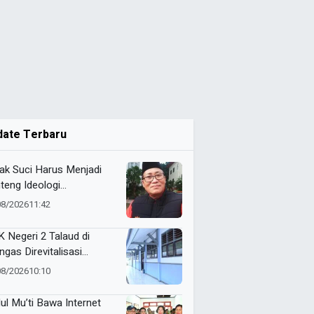
date Terbaru
ak Suci Harus Menjadi
teng Ideologi
hammadiyah
08/2026
11:42
 Negeri 2 Talaud di
ngas Direvitalisasi
elah 21 Tahun, Pendidikan
08/2026
10:10
Makin Berkualitas
ul Mu’ti Bawa Internet