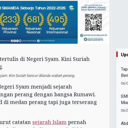
Up
Tap
Ben
Syam. Kini Suriah hancur dilanda wabah perang.
Mu
06/
 Negeri Syam menjadi sejarah
angan perang dengan bangsa Rumawi.
SMK
d di medan perang tapi juga terserang
Mia
Set
06/
3T 
rut catatan
sejarah Islam
pernah
Abd