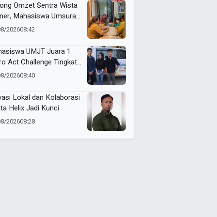
ong Omzet Sentra Wista
iner, Mahasiswa Umsura
curkan Si-Porwa
08/2026
08:42
asiswa UMJT Juara 1
ro Act Challenge Tingkat
a Timur
08/2026
08:40
vasi Lokal dan Kolaborasi
ta Helix Jadi Kunci
08/2026
08:28