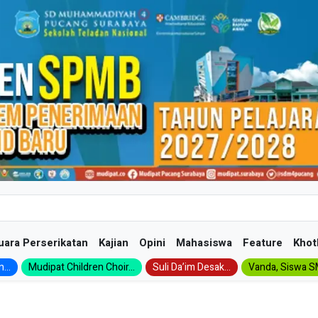
uara Perserikatan
Kajian
Opini
Mahasiswa
Feature
Khot
...
Mudipat Children Choir...
Suli Da’im Desak...
Vanda, Siswa SM