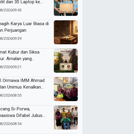
elit dan 30 Laptop ke
ngas, Pendidikan di Ujung
08/2026
09:43
eri Makin Digital
agih Karya Luar Biasa di
an Perjuangan
08/2026
09:39
mat Kubur dan Siksa
ur: Amalan yang
gantarkan ke Taman
08/2026
09:21
ga atau Azab Barzakh
K Ormawa IMM Ahmad
lan Unimus Kenalkan
vasi Desa Lewat Radio
08/2026
08:55
cang Si-Porwa,
asiswa Difabel Julius
in Serahkan Karya ke
08/2026
08:54
kot Surabaya