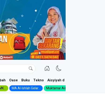
bah
Oase
Buku
Tekno
Aisyiyah dan NA
K...
MA Al-Ishlah Gelar...
Muktamar Aisyiyah 1926:...
Muhadloro