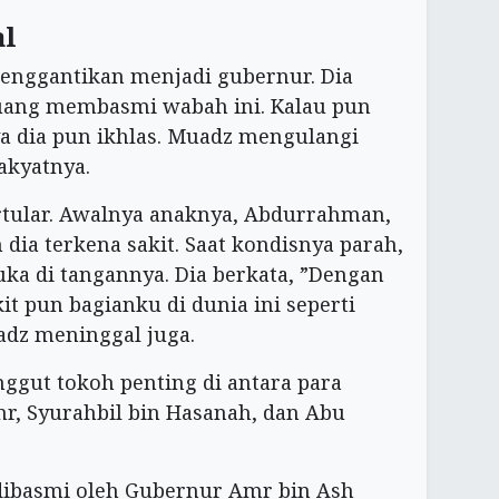
al
enggantikan menjadi gubernur. Dia
juang membasmi wabah ini. Kalau pun
ya dia pun ikhlas. Muadz mengulangi
 rakyatnya.
rtular. Awalnya anaknya, Abdurrahman,
ia terkena sakit. Saat kondisnya parah,
uka di tangannya. Dia berkata, ”Dengan
kit pun bagianku di dunia ini seperti
’adz meninggal juga.
gut tokoh penting di antara para
mr, Syurahbil bin Hasanah, dan Abu
 dibasmi oleh Gubernur Amr bin Ash