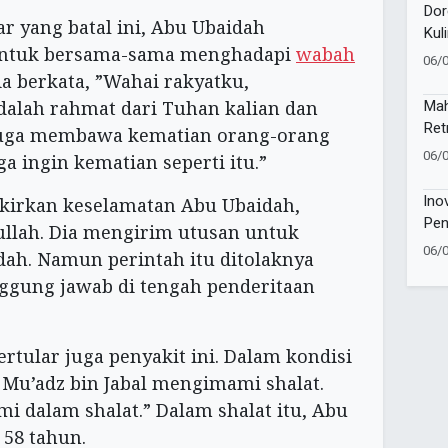
Dor
r yang batal ini, Abu Ubaidah
Kul
untuk bersama-sama menghadapi
wabah
Lun
06/
 berkata, ”Wahai rakyatku,
Mah
dalah rahmat dari Tuhan kalian dan
Ret
, juga membawa kematian orang-orang
Jaw
06/
a ingin kematian seperti itu.”
Ino
kirkan keselamatan Abu Ubaidah,
Pen
ullah. Dia mengirim utusan untuk
06/
ah. Namun perintah itu ditolaknya
anggung jawab di tengah penderitaan
rtular juga penyakit ini. Dalam kondisi
Mu’adz bin Jabal mengimami shalat.
i dalam shalat.” Dalam shalat itu, Abu
 58 tahun.