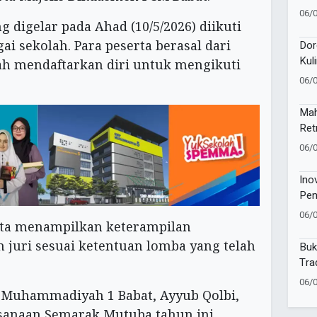
Kev
06/
Pem
digelar pada Ahad (10/5/2026) diikuti
gai sekolah. Para peserta berasal dari
Dor
Kul
ah mendaftarkan diri untuk mengikuti
Lun
06/
Mah
Ret
Jaw
06/
Ino
Pen
06/
rta menampilkan keterampilan
juri sesuai ketentuan lomba yang telah
Buk
Tra
06/
Muhammadiyah 1 Babat, Ayyub Qolbi,
anaan Semarak Mutuba tahun ini