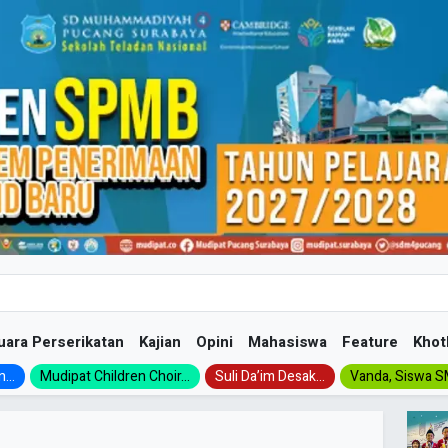
uara Perserikatan
Kajian
Opini
Mahasiswa
Feature
Khot
...
Mudipat Children Choir...
Suli Da’im Desak...
Vanda, Siswa SM