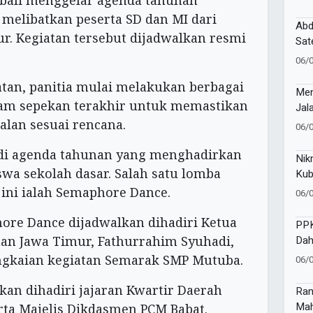
ali menggelar agenda tahunan
3T 
melibatkan peserta SD dan MI dari
Abd
r. Kegiatan tersebut dijadwalkan resmi
Sat
Mia
06/
Neg
tan, panitia mulai melakukan berbagai
Men
alam sepekan terakhir untuk memastikan
Jal
alan sesuai rencana.
06/
i agenda tahunan yang menghadirkan
Nik
swa sekolah dasar. Salah satu lomba
Kub
Men
ini ialah Semaphore Dance.
06/
Sur
re Dance dijadwalkan dihadiri Ketua
PP
Dah
an Jawa Timur, Fathurrahim Syuhadi,
Ino
gkaian kegiatan Semarak SMP Mutuba.
06/
 akan dihadiri jajaran Kwartir Daerah
Ran
Mah
ta Majelis Dikdasmen PCM Babat.