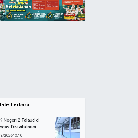
date Terbaru
 Negeri 2 Talaud di
ngas Direvitalisasi
elah 21 Tahun, Pendidikan
08/2026
10:10