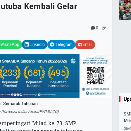
utuba Kembali Gelar
0
WhatsApp
LinkedIn
Telegram
Email
Up
 (Haveeza Indira Amira/PWMU.CO)
SMK
Mia
mperingati Milad ke-73, SMP
Set
06/