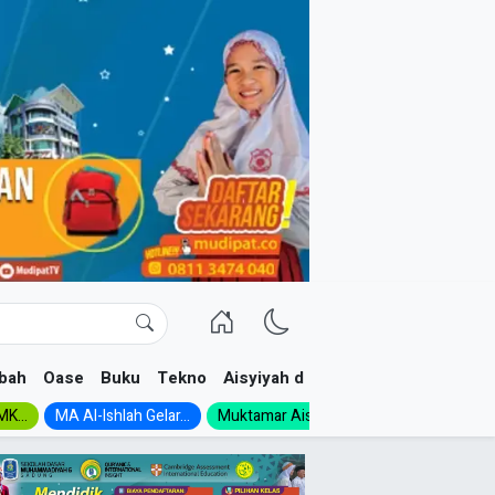
bah
Oase
Buku
Tekno
Aisyiyah dan NA
K...
MA Al-Ishlah Gelar...
Muktamar Aisyiyah 1926:...
Muhadloro