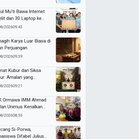
Makin Berkualitas
ul Mu’ti Bawa Internet
elit dan 30 Laptop ke
ngas, Pendidikan di Ujung
08/2026
09:43
eri Makin Digital
agih Karya Luar Biasa di
an Perjuangan
08/2026
09:39
mat Kubur dan Siksa
ur: Amalan yang
gantarkan ke Taman
08/2026
09:21
ga atau Azab Barzakh
K Ormawa IMM Ahmad
lan Unimus Kenalkan
vasi Desa Lewat Radio
08/2026
08:55
cang Si-Porwa,
asiswa Difabel Julius