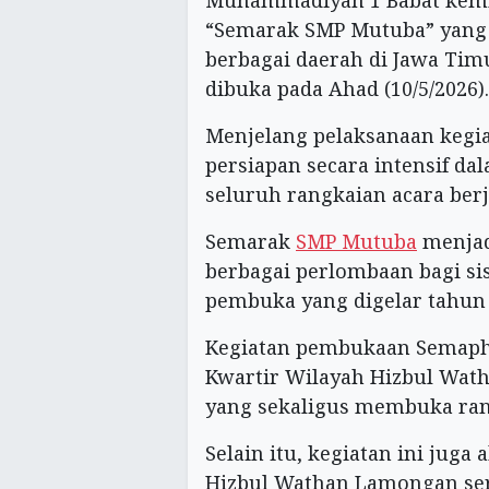
Muhammadiyah 1 Babat kemb
“Semarak SMP Mutuba” yang 
berbagai daerah di Jawa Timu
dibuka pada Ahad (10/5/2026).
Menjelang pelaksanaan kegia
persiapan secara intensif d
seluruh rangkaian acara berj
Semarak
SMP Mutuba
menjad
berbagai perlombaan bagi si
pembuka yang digelar tahun 
Kegiatan pembukaan Semapho
Kwartir Wilayah Hizbul Wath
yang sekaligus membuka ran
Selain itu, kegiatan ini juga
Hizbul Wathan Lamongan ser