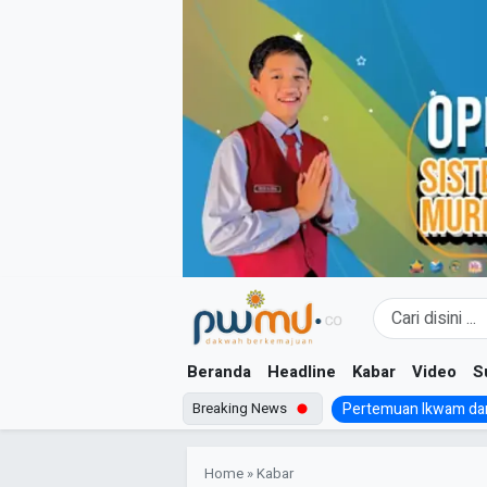
Skip
to
content
Beranda
Headline
Kabar
Video
S
Breaking News
Pertemuan Ikwam dan
Home
»
Kabar