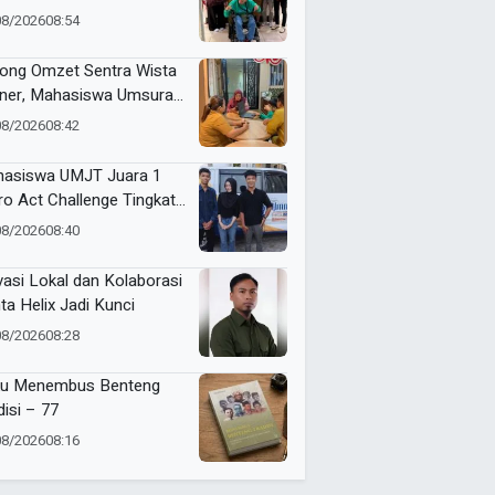
in Serahkan Karya ke
08/2026
08:54
kot Surabaya
ong Omzet Sentra Wista
iner, Mahasiswa Umsura
curkan Si-Porwa
08/2026
08:42
asiswa UMJT Juara 1
ro Act Challenge Tingkat
a Timur
08/2026
08:40
vasi Lokal dan Kolaborasi
ta Helix Jadi Kunci
08/2026
08:28
u Menembus Benteng
disi – 77
08/2026
08:16