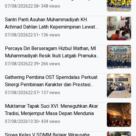
07/08/2026
22:58
• 348 views
Santri Panti Asuhan Muhammadiyah KH.
Achmad Dahlan Latih Kepemimpinan Lewat
Kepanitiaan Agustusan
07/08/2026
22:51
• 136 views
Percaya Diri Berseragam Hizbul Wathan, MI
Muhammadiyah Resik Ikuti Latgab Pramuka
Siaga Sambeng
07/08/2026
22:39
• 266 views
Gathering Pembina OST Spemdalas Perkuat
Sinergi Pembinaan Karakter dan Prestasi
Siswa
07/08/2026
22:07
• 137 views
Muktamar Tapak Suci XVI: Meneguhkan Akar
Tradisi, Menjemput Masa Depan Mendunia
07/08/2026
13:30
• 434 views
Siswa Kelas V SDMM Belajar Wirausaha,