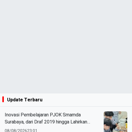
Update Terbaru
Inovasi Pembelajaran PJOK Smamda
Surabaya, dari Draf 2019 hingga Lahirkan
Modul Gizi Digital
08/08/2026
23:01