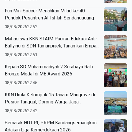
Fun Mini Soccer Meriahkan Milad ke-40
Pondok Pesantren Al-Ishlah Sendangagung
08/08/2026
22:52
Mahasiswa KKN STAIM Paciran Edukasi Anti-
Bullying di SDN Tamanprijek, Tanamkan Empati
Sejak Dini
08/08/2026
22:51
Kepala SD Muhammadiyah 2 Surabaya Raih
Bronze Medal di ME Award 2026
08/08/2026
22:45
KKN Umla Kelompok 15 Tanam Mangrove di
Pesisir Tunggul, Dorong Warga Jaga
Lingkungan
08/08/2026
22:42
Semarak HUT RI, PRPM Kandangsemangkon
Adakan Liga Kemerdekaan 2026