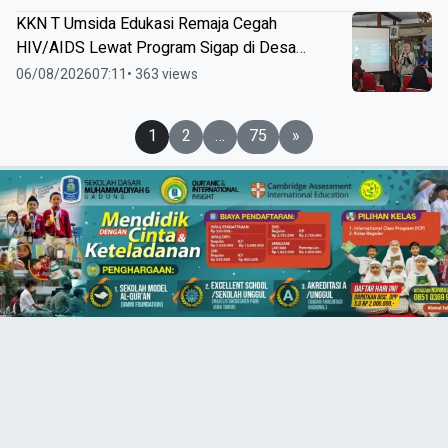
KKN T Umsida Edukasi Remaja Cegah
HIV/AIDS Lewat Program Sigap di Desa
Wirobiting
06/08/2026
07:11
• 363 views
Paginasi
1
2
…
75
»
pos