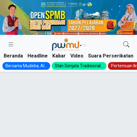
Skip
to
content
Beranda
Headline
Kabar
Video
Suara Perserikatan
Bersama Mudeba, Al...
Stan Senjata Tradisional...
Pertemuan Ik