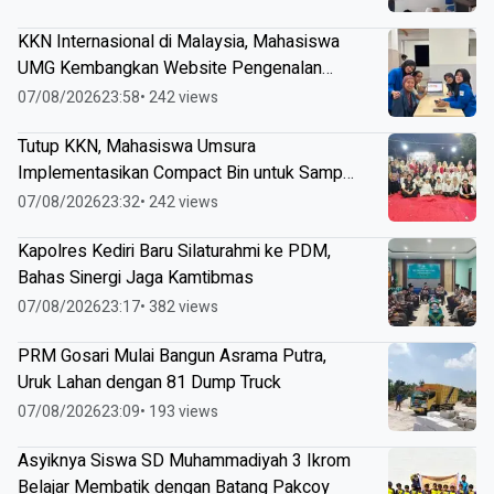
KKN Internasional di Malaysia, Mahasiswa
UMG Kembangkan Website Pengenalan
Budaya Indonesia
07/08/2026
23:58
• 242 views
Tutup KKN, Mahasiswa Umsura
Implementasikan Compact Bin untuk Sampah
Anorganik di Ketabang
07/08/2026
23:32
• 242 views
Kapolres Kediri Baru Silaturahmi ke PDM,
Bahas Sinergi Jaga Kamtibmas
07/08/2026
23:17
• 382 views
PRM Gosari Mulai Bangun Asrama Putra,
Uruk Lahan dengan 81 Dump Truck
07/08/2026
23:09
• 193 views
Asyiknya Siswa SD Muhammadiyah 3 Ikrom
Belajar Membatik dengan Batang Pakcoy