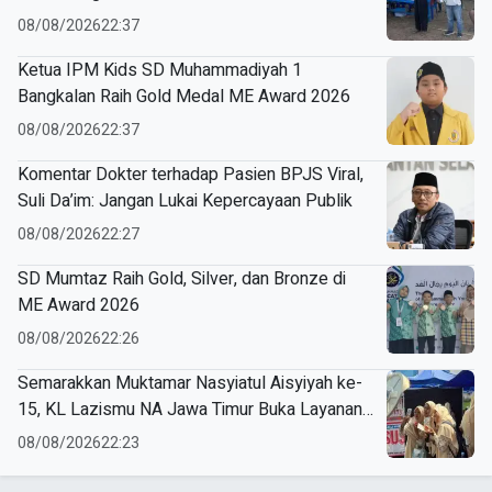
08/08/2026
22:37
Ketua IPM Kids SD Muhammadiyah 1
Bangkalan Raih Gold Medal ME Award 2026
08/08/2026
22:37
Komentar Dokter terhadap Pasien BPJS Viral,
Suli Da’im: Jangan Lukai Kepercayaan Publik
08/08/2026
22:27
SD Mumtaz Raih Gold, Silver, dan Bronze di
ME Award 2026
08/08/2026
22:26
Semarakkan Muktamar Nasyiatul Aisyiyah ke-
15, KL Lazismu NA Jawa Timur Buka Layanan
ZISKA hingga Spot Foto Cermin Cembung
08/08/2026
22:23
Kekinian