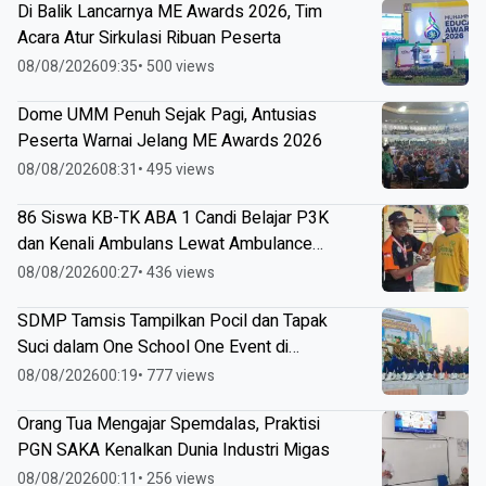
Di Balik Lancarnya ME Awards 2026, Tim
Acara Atur Sirkulasi Ribuan Peserta
08/08/2026
09:35
• 500 views
Dome UMM Penuh Sejak Pagi, Antusias
Peserta Warnai Jelang ME Awards 2026
08/08/2026
08:31
• 495 views
86 Siswa KB-TK ABA 1 Candi Belajar P3K
dan Kenali Ambulans Lewat Ambulance
Goes to Schools
08/08/2026
00:27
• 436 views
SDMP Tamsis Tampilkan Pocil dan Tapak
Suci dalam One School One Event di
Mojokerto
08/08/2026
00:19
• 777 views
Orang Tua Mengajar Spemdalas, Praktisi
PGN SAKA Kenalkan Dunia Industri Migas
08/08/2026
00:11
• 256 views