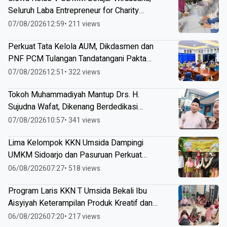
Seluruh Laba Entrepreneur for Charity
Didonasikan
07/08/2026
12:59
• 211 views
Perkuat Tata Kelola AUM, Dikdasmen dan
PNF PCM Tulangan Tandatangani Pakta
Integritas
07/08/2026
12:51
• 322 views
Tokoh Muhammadiyah Mantup Drs. H.
Sujudna Wafat, Dikenang Berdedikasi
Kembangkan Dakwah dan Pendidikan
07/08/2026
10:57
• 341 views
Lima Kelompok KKN Umsida Dampingi
UMKM Sidoarjo dan Pasuruan Perkuat
Legalitas hingga Pemasaran Digital
06/08/2026
07:27
• 518 views
Program Laris KKN T Umsida Bekali Ibu
Aisyiyah Keterampilan Produk Kreatif dan
Pemasaran Berbasis AI
06/08/2026
07:20
• 217 views