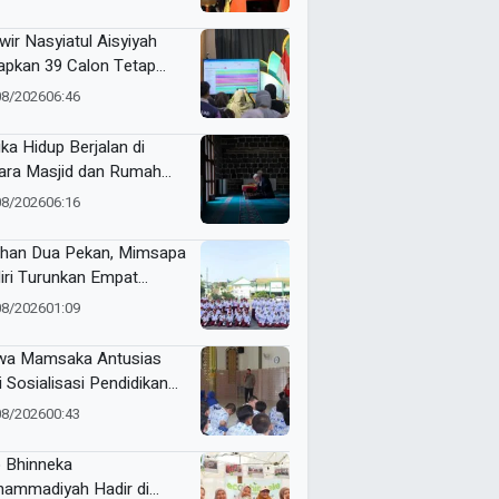
uatan Potensi Lokal di
tamar Nasyiatul Aisyiyah
wir Nasyiatul Aisyiyah
apkan 39 Calon Tetap
A 2026–2030, Pemilihan
08/2026
06:46
akan Sistem E-Voting
ika Hidup Berjalan di
ara Masjid dan Rumah
it
08/2026
06:16
ihan Dua Pekan, Mimsapa
iri Turunkan Empat
eton pada LBB HUT Ke-
08/2026
01:09
RI Kecamatan Pare
wa Mamsaka Antusias
i Sosialisasi Pendidikan
jutan ke Luar Negeri
08/2026
00:43
 Bhinneka
ammadiyah Hadir di