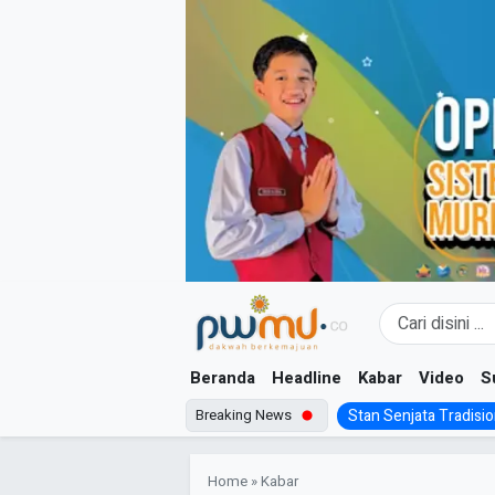
Skip
to
content
Beranda
Headline
Kabar
Video
S
Breaking News
Stan Senjata Tradision
Home
»
Kabar