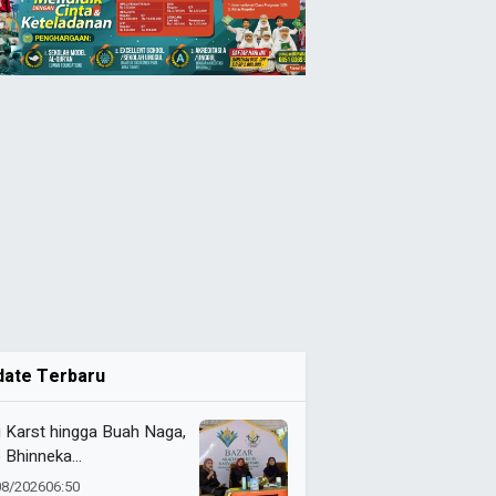
date Terbaru
i Karst hingga Buah Naga,
 Bhinneka
ammadiyah Tunjukkan
08/2026
06:50