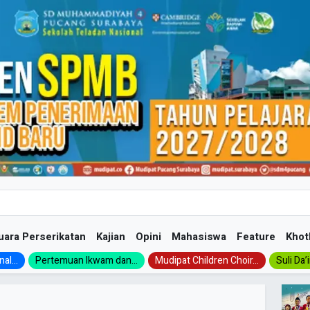
uara Perserikatan
Kajian
Opini
Mahasiswa
Feature
Khot
al...
Pertemuan Ikwam dan...
Mudipat Children Choir...
Suli Da’