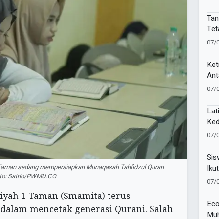
Kek
Muk
Tan
Tet
PPN
07/
Gun
Ket
Ant
Sak
07/
Lat
Ked
Pel
07/
81 
Sis
Taman sedang mempersiapkan Munaqasah Tahfidzul Quran
Ikut
Foto: Satrio/PWMU.CO
Lan
07/
ah 1 Taman (Smamita) terus
Eco
alam mencetak generasi Qurani. Salah
Muh