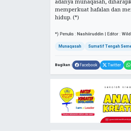
adanya munaqasah, diharapk
memperkuat hafalan dan me
hidup. (*)
*) Penulis :
Nashiiruddin
| Editor :
Wild
Munaqasah
Sumatif Tengah Sem
Bagikan :
Facebook
Twitter