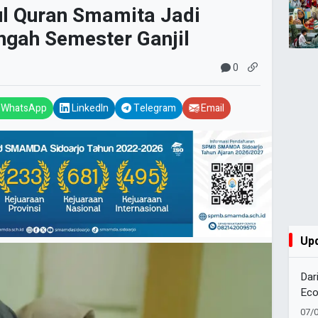
l Quran Smamita Jadi
ngah Semester Ganjil
0
WhatsApp
LinkedIn
Telegram
Email
Up
Dar
Eco
Muh
07/