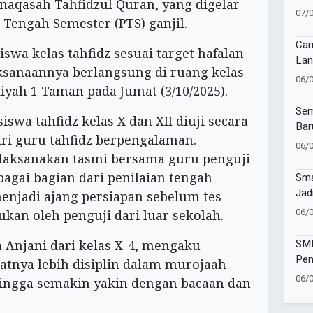
naqasah Tahfidzul Quran, yang digelar
Muk
07/
 Tengah Semester (PTS) ganjil.
Cam
siswa kelas tahfidz sesuai target hafalan
Lan
ksanaannya berlangsung di ruang kelas
Imu
06/
h 1 Taman pada Jumat (3/10/2025).
di 
Sur
Sem
swa tahfidz kelas X dan XII diuji secara
Bar
ari guru tahfidz berpengalaman.
Muh
06/
Ban
elaksanakan tasmi bersama guru penguji
Tap
bagai bagian dari penilaian tengah
Sma
Jad
menjadi ajang persiapan sebelum tes
Vol
06/
an oleh penguji dari luar sekolah.
Kec
SMP
a Anjani dari kelas X-4, mengaku
Pen
nya lebih disiplin dalam murojaah
Wat
06/
hingga semakin yakin dengan bacaan dan
Sej