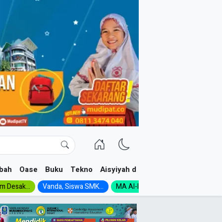
bah
Oase
Buku
Tekno
Aisyiyah dan NA
im Desak...
Vanda, Siswa SMK...
MA Al-Ishlah Gelar...
Muktamar A