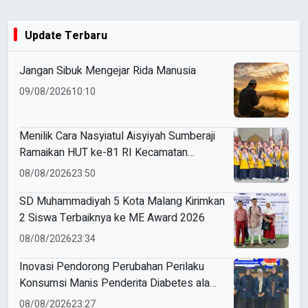
Update Terbaru
Jangan Sibuk Mengejar Rida Manusia
09/08/2026
10:10
Menilik Cara Nasyiatul Aisyiyah Sumberaji
Ramaikan HUT ke-81 RI Kecamatan
Sukodadi
08/08/2026
23:50
SD Muhammadiyah 5 Kota Malang Kirimkan
2 Siswa Terbaiknya ke ME Award 2026
08/08/2026
23:34
Inovasi Pendorong Perubahan Perilaku
Konsumsi Manis Penderita Diabetes ala
Mahasiswa Unesa
08/08/2026
23:27