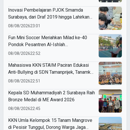
Inovasi Pembelajaran PJOK Smamda
Surabaya, dari Draf 2019 hingga Lahirkan
Modul Gizi Digital
08/08/2026
23:01
Fun Mini Soccer Meriahkan Milad ke-40
Pondok Pesantren Al-Ishlah
Sendangagung
08/08/2026
22:52
Mahasiswa KKN STAIM Paciran Edukasi
Anti-Bullying di SDN Tamanprijek, Tanamkan
Empati Sejak Dini
08/08/2026
22:51
Kepala SD Muhammadiyah 2 Surabaya Raih
Bronze Medal di ME Award 2026
08/08/2026
22:45
KKN Umla Kelompok 15 Tanam Mangrove
di Pesisir Tunggul, Dorong Warga Jaga