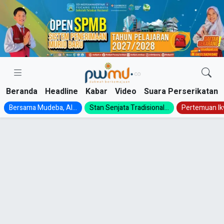
Skip
to
content
Beranda
Headline
Kabar
Video
Suara Perserikatan
Bersama Mudeba, Al...
Stan Senjata Tradisional...
Pertemuan Ik