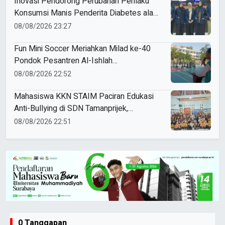
Inovasi Pendorong Perubahan Perilaku
Konsumsi Manis Penderita Diabetes ala
Mahasiswa Unesa
08/08/2026 23:27
Fun Mini Soccer Meriahkan Milad ke-40
Pondok Pesantren Al-Ishlah
Sendangagung
08/08/2026 22:52
Mahasiswa KKN STAIM Paciran Edukasi
Anti-Bullying di SDN Tamanprijek,
Tanamkan Empati Sejak Dini
08/08/2026 22:51
0 Tanggapan