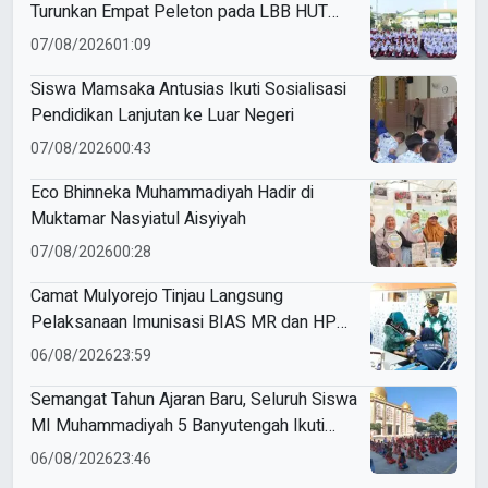
Turunkan Empat Peleton pada LBB HUT
Ke-81 RI Kecamatan Pare
07/08/2026
01:09
Siswa Mamsaka Antusias Ikuti Sosialisasi
Pendidikan Lanjutan ke Luar Negeri
07/08/2026
00:43
Eco Bhinneka Muhammadiyah Hadir di
Muktamar Nasyiatul Aisyiyah
07/08/2026
00:28
Camat Mulyorejo Tinjau Langsung
Pelaksanaan Imunisasi BIAS MR dan HPV
di SD Muhammadiyah 18 Surabaya
06/08/2026
23:59
Semangat Tahun Ajaran Baru, Seluruh Siswa
MI Muhammadiyah 5 Banyutengah Ikuti
Latihan Tapak Suci Perdana
06/08/2026
23:46