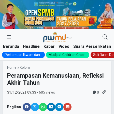
Skip
to
content
Beranda
Headline
Kabar
Video
Suara Perserikatan
Pertemuan Ikwam dan...
Mudipat Children Choir...
Suli Da’im Des
Home
»
Kolom
Perampasan Kemanusiaan, Refleksi
Akhir Tahun
0
31/12/2021
09:33
- 605 views
Bagikan :