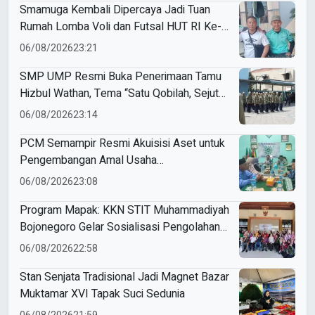
Smamuga Kembali Dipercaya Jadi Tuan
Rumah Lomba Voli dan Futsal HUT RI Ke-
81 Kecamatan Tulangan
06/08/2026
23:21
SMP UMP Resmi Buka Penerimaan Tamu
Hizbul Wathan, Tema “Satu Qobilah, Sejuta
Cerita” Curi Perhatian
06/08/2026
23:14
PCM Semampir Resmi Akuisisi Aset untuk
Pengembangan Amal Usaha
Muhammadiyah
06/08/2026
23:08
Program Mapak: KKN STIT Muhammadiyah
Bojonegoro Gelar Sosialisasi Pengolahan
Sampah
06/08/2026
22:58
Stan Senjata Tradisional Jadi Magnet Bazar
Muktamar XVI Tapak Suci Sedunia