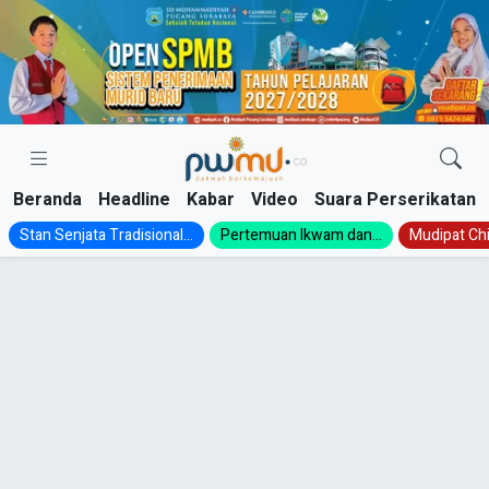
Skip
to
content
Beranda
Headline
Kabar
Video
Suara Perserikatan
Stan Senjata Tradisional...
Pertemuan Ikwam dan...
Mudipat Chil