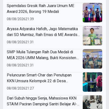
Spemdalas Gresik Raih Juara Umum ME
Award 2026, Borong 19 Medali
08/08/2026
21:39
Aryasa Adyaraka Hafidh, Jago Matematika
dari SD Mumtaz, Raih Emas di ME Awards
2026
08/08/2026
21:31
SMP Mulia Tulangan Raih Dua Medali di
MEA 2026 UMM Malang, Bukti Konsistensi
Berprestasi dan Berwawasan Global
08/08/2026
21:31
Peluncuran Smart-Char dan Penutupan
KKN Umsura Kelompok 22 di Desa
Banjarkejen
08/08/2026
21:27
Dari Subuh hingga Senja, Mahasiswa KKN
STAIM Paciran Dampingi Santri Belajar Al-