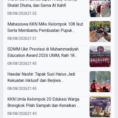
Shalat Dhuha, dan Gema Al Kahfi
08/08/2026
21:55
Mahasiswa KKN MAs Kelompok 108 Ikut
Serta Membantu Pembuatan Pupuk
Organik sebagai Persiapan Program Kerja
08/08/2026
21:51
Unggulan
SDMM Ukir Prestasi di Muhammadiyah
Education Award 2026 UMM, Raih 18
Medali
08/08/2026
21:45
Haedar Nashir: Tapak Suci Harus Jadi
Kekuatan Inklusif dan Berjiwa
Kenegarawanan
08/08/2026
21:45
KKN Umla Kelompok 20 Edukasi Warga
Brengkok Pilah Sampah dan Kenalkan
Ecopilah
08/08/2026
21:43