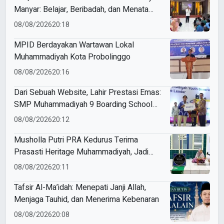
Manyar: Belajar, Beribadah, dan Menata
Langkah Raih Prestasi
08/08/2026
20:18
MPID Berdayakan Wartawan Lokal
Muhammadiyah Kota Probolinggo
08/08/2026
20:16
Dari Sebuah Website, Lahir Prestasi Emas:
SMP Muhammadiyah 9 Boarding School
Tanggulangin Raih Gold Medal ME Award
08/08/2026
20:12
2026
Musholla Putri PRA Kedurus Terima
Prasasti Heritage Muhammadiyah, Jadi
Pengingat Sejarah Dakwah dan Amal Saleh
08/08/2026
20:11
Tafsir Al-Ma’idah: Menepati Janji Allah,
Menjaga Tauhid, dan Menerima Kebenaran
08/08/2026
20:08