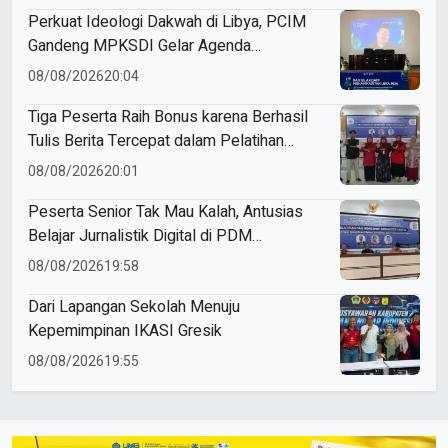
Perkuat Ideologi Dakwah di Libya, PCIM
Gandeng MPKSDI Gelar Agenda
Perkaderan Baitul Arqom Perdana
08/08/2026
20:04
Tiga Peserta Raih Bonus karena Berhasil
Tulis Berita Tercepat dalam Pelatihan
Jurnalistik Digital
08/08/2026
20:01
Peserta Senior Tak Mau Kalah, Antusias
Belajar Jurnalistik Digital di PDM
Probolinggo
08/08/2026
19:58
Dari Lapangan Sekolah Menuju
Kepemimpinan IKASI Gresik
08/08/2026
19:55