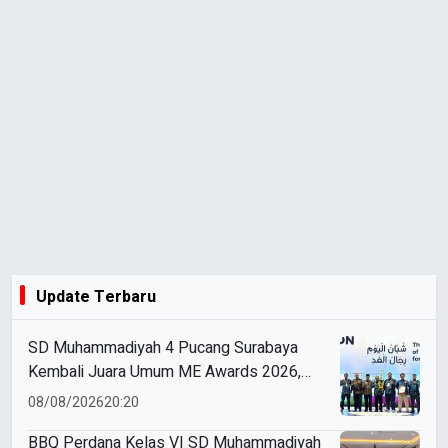
Update Terbaru
SD Muhammadiyah 4 Pucang Surabaya
Kembali Juara Umum ME Awards 2026,
Borong 31 Medali
08/08/2026
20:20
BBQ Perdana Kelas VI SD Muhammadiyah