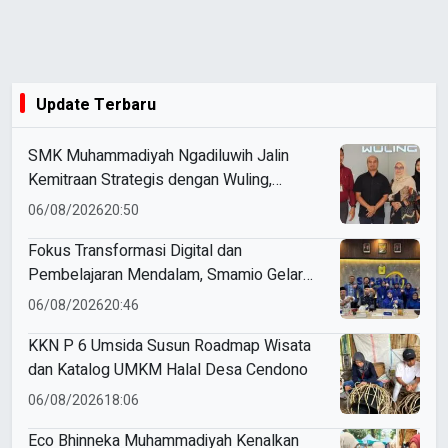
Update Terbaru
SMK Muhammadiyah Ngadiluwih Jalin
Kemitraan Strategis dengan Wuling,
Perkuat Kompetensi Siswa Melalui
06/08/2026
20:50
Program Magang Industri
Fokus Transformasi Digital dan
Pembelajaran Mendalam, Smamio Gelar
Pendampingan Sekolah Model
06/08/2026
20:46
KKN P 6 Umsida Susun Roadmap Wisata
dan Katalog UMKM Halal Desa Cendono
06/08/2026
18:06
Eco Bhinneka Muhammadiyah Kenalkan