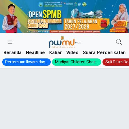
Skip
to
content
Beranda
Headline
Kabar
Video
Suara Perserikatan
Pertemuan Ikwam dan...
Mudipat Children Choir...
Suli Da’im Des