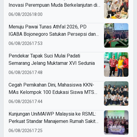
Inovasi Perempuan Muda Berkelanjutan di
Muktamar Nasyiatul Aisyiyah
06/08/2026
18:00
Menuju Pawai Tunas Athfal 2026, PD
IGABA Bojonegoro Satukan Persepsi dan
Utamakan Keselamatan Anak
06/08/2026
17:53
Pendekar Tapak Suci Mulai Padati
Semarang Jelang Muktamar XVI Sedunia
06/08/2026
17:48
Cegah Pernikahan Dini, Mahasiswa KKN-
MAs Kelompok 100 Edukasi Siswa MTS
Miftahul Ulum Tawangsari
06/08/2026
17:44
Kunjungan UniMAIWP Malaysia ke RSML:
Perkuat Standar Manajemen Rumah Sakit
Syariah
06/08/2026
17:25