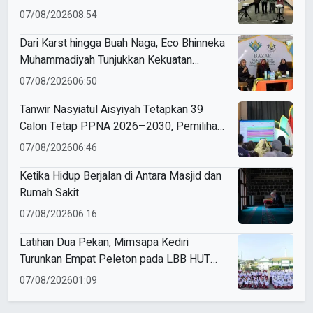
07/08/2026
08:54
Dari Karst hingga Buah Naga, Eco Bhinneka
Muhammadiyah Tunjukkan Kekuatan
Potensi Lokal di Muktamar Nasyiatul
07/08/2026
06:50
Aisyiyah
Tanwir Nasyiatul Aisyiyah Tetapkan 39
Calon Tetap PPNA 2026–2030, Pemilihan
Gunakan Sistem E-Voting
07/08/2026
06:46
Ketika Hidup Berjalan di Antara Masjid dan
Rumah Sakit
07/08/2026
06:16
Latihan Dua Pekan, Mimsapa Kediri
Turunkan Empat Peleton pada LBB HUT
Ke-81 RI Kecamatan Pare
07/08/2026
01:09