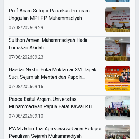
Prof Anam Sutopo Paparkan Program
Unggulan MPI PP Muhammadiyah
07/08/2026
09:29
Sulthon Amien: Muhammadiyah Hadir
Luruskan Akidah
07/08/2026
09:23
Haedar Nashir Buka Muktamar XVI Tapak
Suci, Sejumlah Menteri dan Kapolri
Dijadwalkan Hadir
07/08/2026
09:16
Pasca Baitul Arqam, Universitas
Muhammadiyah Papua Barat Kawal RTL
Peserta Selama Enam Bulan
07/08/2026
09:10
PWM Jatim Tuai Apresiasi sebagai Pelopor
Penulisan Sejarah Muhammadiyah