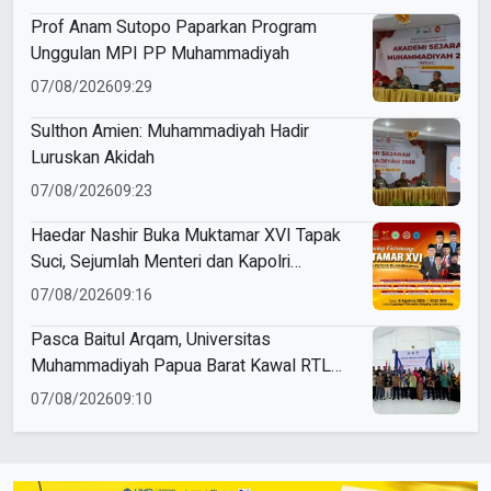
Prof Anam Sutopo Paparkan Program
Unggulan MPI PP Muhammadiyah
07/08/2026
09:29
Sulthon Amien: Muhammadiyah Hadir
Luruskan Akidah
07/08/2026
09:23
Haedar Nashir Buka Muktamar XVI Tapak
Suci, Sejumlah Menteri dan Kapolri
Dijadwalkan Hadir
07/08/2026
09:16
Pasca Baitul Arqam, Universitas
Muhammadiyah Papua Barat Kawal RTL
Peserta Selama Enam Bulan
07/08/2026
09:10