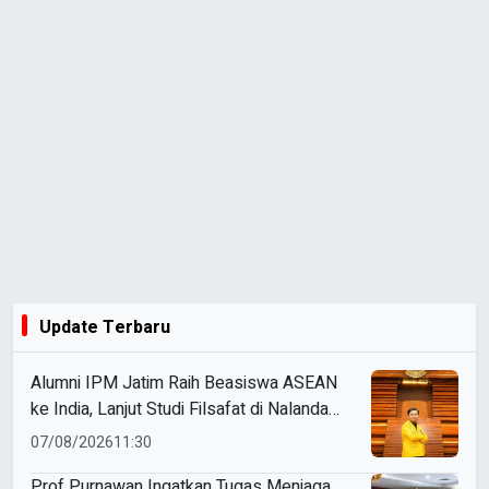
Update Terbaru
Alumni IPM Jatim Raih Beasiswa ASEAN
ke India, Lanjut Studi Filsafat di Nalanda
University
07/08/2026
11:30
Prof Purnawan Ingatkan Tugas Menjaga