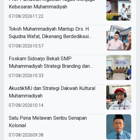
Kebesaran Muhammadiyah
07/08/2026
11:22
Tokoh Muhammadiyah Mantup Drs. H.
Sujudna Wafat, Dikenang Berdedikasi
Kembangkan Dakwah dan Pendidikan
07/08/2026
10:57
Foskam Sidoarjo Bekali SMP
Muhammadiyah Strategi Branding dan
Marketing Sekolah
07/08/2026
10:33
AkustikMU dan Strategi Dakwah Kultural
Muhammadiyah
07/08/2026
10:14
Satu Pena Melawan Seribu Senapan
Kolonial
07/08/2026
09:38