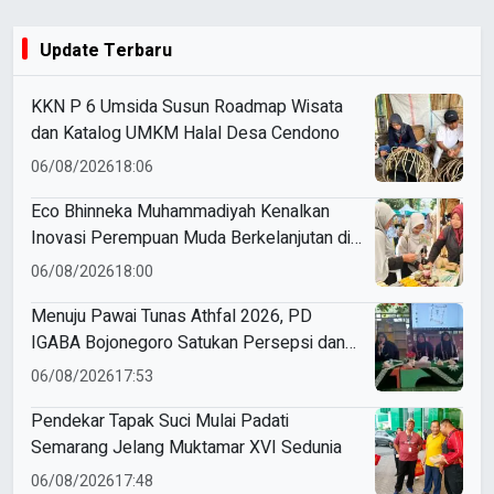
Update Terbaru
KKN P 6 Umsida Susun Roadmap Wisata
dan Katalog UMKM Halal Desa Cendono
06/08/2026
18:06
Eco Bhinneka Muhammadiyah Kenalkan
Inovasi Perempuan Muda Berkelanjutan di
Muktamar Nasyiatul Aisyiyah
06/08/2026
18:00
Menuju Pawai Tunas Athfal 2026, PD
IGABA Bojonegoro Satukan Persepsi dan
Utamakan Keselamatan Anak
06/08/2026
17:53
Pendekar Tapak Suci Mulai Padati
Semarang Jelang Muktamar XVI Sedunia
06/08/2026
17:48