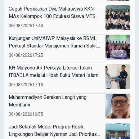
Cegah Pernikahan Dini, Mahasiswa KKN-
MAs Kelompok 100 Edukasi Siswa MTS
Miftahul Ulum Tawangsari
06/08/2026
17:44
Kunjungan UniMAIWP Malaysia ke RSML:
Perkuat Standar Manajemen Rumah Sakit
Syariah
06/08/2026
17:25
KH Mulyono AR Perkaya Literasi Islam
ITBADLA melalui Hibah Buku Materi Islam
5 Jilid
06/08/2026
17:13
Muhammadiyah Gerakan Langit yang
Membumi
06/08/2026
16:55
Jadi Sekolah Model Progres Resik,
Lingkungan Belajar Nyaman Jadi Prioritas