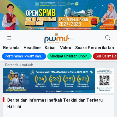
Skip
to
content
Beranda
Headline
Kabar
Video
Suara Perserikatan
Pertemuan Ikwam dan...
Mudipat Children Choir...
Suli Da’im Des
Beranda
»
nafkah
Berita dan Informasi nafkah Terkini dan Terbaru
Hari ini