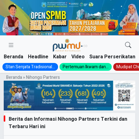
Skip
to
content
Beranda
Headline
Kabar
Video
Suara Perserikatan
Stan Senjata Tradisional...
Pertemuan Ikwam dan...
Mudipat Chil
Beranda
»
Nihongo Partners
Berita dan Informasi Nihongo Partners Terkini dan
Terbaru Hari ini