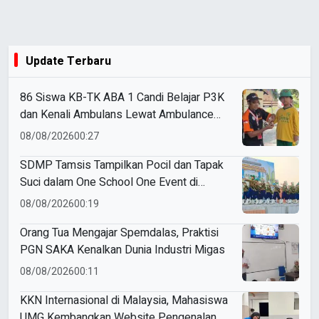
Update Terbaru
86 Siswa KB-TK ABA 1 Candi Belajar P3K
dan Kenali Ambulans Lewat Ambulance
Goes to Schools
08/08/2026
00:27
SDMP Tamsis Tampilkan Pocil dan Tapak
Suci dalam One School One Event di
Mojokerto
08/08/2026
00:19
Orang Tua Mengajar Spemdalas, Praktisi
PGN SAKA Kenalkan Dunia Industri Migas
08/08/2026
00:11
KKN Internasional di Malaysia, Mahasiswa
UMG Kembangkan Website Pengenalan