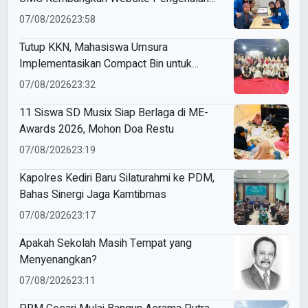
Budaya Indonesia
07/08/2026
23:58
Tutup KKN, Mahasiswa Umsura
Implementasikan Compact Bin untuk
Sampah Anorganik di Ketabang
07/08/2026
23:32
11 Siswa SD Musix Siap Berlaga di ME-
Awards 2026, Mohon Doa Restu
07/08/2026
23:19
Kapolres Kediri Baru Silaturahmi ke PDM,
Bahas Sinergi Jaga Kamtibmas
07/08/2026
23:17
Apakah Sekolah Masih Tempat yang
Menyenangkan?
07/08/2026
23:11