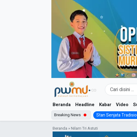
Skip
to
content
Beranda
Headline
Kabar
Video
S
Breaking News
Stan Senjata Tradision
Beranda
»
Nilam Tri Astuti