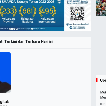
ti Terkini dan Terbaru Hari ini
Up
Muk
Men
ital:
Mer
08/