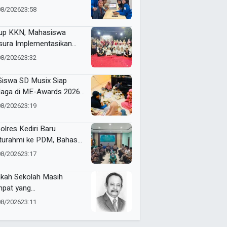
bangkan Website
08/2026
23:58
genalan Budaya
onesia
up KKN, Mahasiswa
ura Implementasikan
pact Bin untuk Sampah
08/2026
23:32
rganik di Ketabang
Siswa SD Musix Siap
laga di ME-Awards 2026,
on Doa Restu
08/2026
23:19
olres Kediri Baru
aturahmi ke PDM, Bahas
ergi Jaga Kamtibmas
08/2026
23:17
kah Sekolah Masih
pat yang
yenangkan?
08/2026
23:11