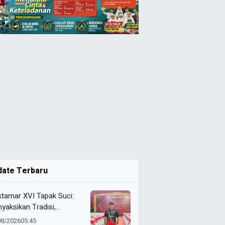
date Terbaru
tamar XVI Tapak Suci:
yaksikan Tradisi,
awat Persaudaraan,
08/2026
05:45