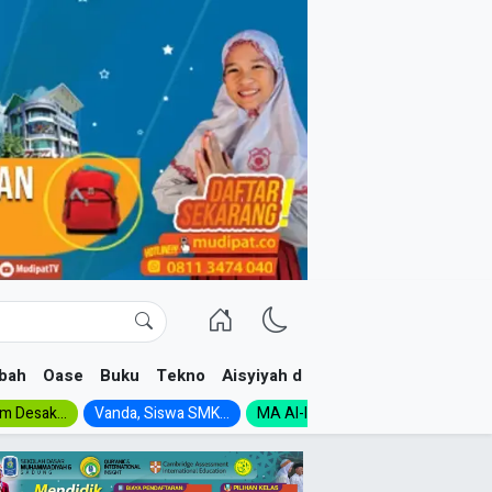
bah
Oase
Buku
Tekno
Aisyiyah dan NA
im Desak...
Vanda, Siswa SMK...
MA Al-Ishlah Gelar...
Muktamar A