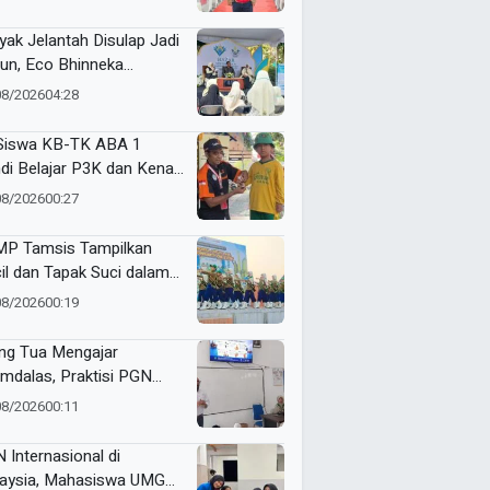
jemput Masa Depan
yak Jelantah Disulap Jadi
un, Eco Bhinneka
ammadiyah Inspirasi
08/2026
04:28
er Nasyiatul Aisyiyah
Siswa KB-TK ABA 1
di Belajar P3K dan Kenali
ulans Lewat Ambulance
08/2026
00:27
s to Schools
P Tamsis Tampilkan
il dan Tapak Suci dalam
 School One Event di
08/2026
00:19
okerto
ng Tua Mengajar
mdalas, Praktisi PGN
A Kenalkan Dunia
08/2026
00:11
ustri Migas
 Internasional di
aysia, Mahasiswa UMG