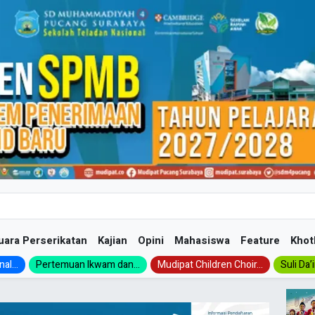
uara Perserikatan
Kajian
Opini
Mahasiswa
Feature
Khot
al...
Pertemuan Ikwam dan...
Mudipat Children Choir...
Suli Da’