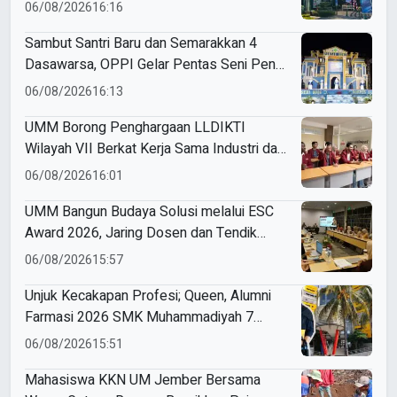
Agendanya
06/08/2026
16:16
Sambut Santri Baru dan Semarakkan 4
Dasawarsa, OPPI Gelar Pentas Seni Penuh
Makna
06/08/2026
16:13
UMM Borong Penghargaan LLDIKTI
Wilayah VII Berkat Kerja Sama Industri dan
Internasional yang Berdampak
06/08/2026
16:01
UMM Bangun Budaya Solusi melalui ESC
Award 2026, Jaring Dosen dan Tendik
Inovatif
06/08/2026
15:57
Unjuk Kecakapan Profesi; Queen, Alumni
Farmasi 2026 SMK Muhammadiyah 7
Gondanglegi Berhasil Kerja Sebelum Lulus
06/08/2026
15:51
Mahasiswa KKN UM Jember Bersama