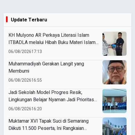
Update Terbaru
KH Mulyono AR Perkaya Literasi Islam
ITBADLA melalui Hibah Buku Materi Islam
5 Jilid
06/08/2026
17:13
Muhammadiyah Gerakan Langit yang
Membumi
06/08/2026
16:55
Jadi Sekolah Model Progres Resik,
Lingkungan Belajar Nyaman Jadi Prioritas
Smamio Gresik
06/08/2026
16:20
Muktamar XVI Tapak Suci di Semarang
Diikuti 11.500 Peserta, Ini Rangkaian