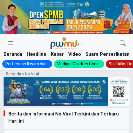
Skip
to
content
Beranda
Headline
Kabar
Video
Suara Perserikatan
Pertemuan Ikwam dan...
Mudipat Children Choir...
Suli Da’im Des
Beranda
»
No Viral
Berita dan Informasi No Viral Terkini dan Terbaru
Hari ini