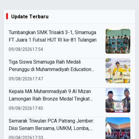
Update Terbaru
Tumbangkan SMK Trisakti 3-1, Smamuga
FT Juara 1 Futsal HUT RI ke-81 Tulangan
09/08/2026
17:54
Tiga Siswa Smamuga Raih Medali
Perunggu di Muhammadiyah Education
Awards 2026
09/08/2026
17:47
Kepala MA Muhammadiyah 9 Al Mizan
Lamongan Raih Bronze Medal Tingkat
Jawa Timur pada ME Awards 2026
09/08/2026
17:40
Semarak Triwulan PCA Patrang Jember:
Diisi Senam Bersama, UMKM, Lomba,
Pemeriksaan Kesehatan, hingga
09/08/2026
17:33