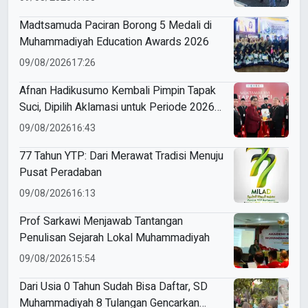
Penyuluhan Sampah
Madtsamuda Paciran Borong 5 Medali di
Muhammadiyah Education Awards 2026
09/08/2026
17:26
Afnan Hadikusumo Kembali Pimpin Tapak
Suci, Dipilih Aklamasi untuk Periode 2026–
2031
09/08/2026
16:43
77 Tahun YTP: Dari Merawat Tradisi Menuju
Pusat Peradaban
09/08/2026
16:13
Prof Sarkawi Menjawab Tantangan
Penulisan Sejarah Lokal Muhammadiyah
09/08/2026
15:54
Dari Usia 0 Tahun Sudah Bisa Daftar, SD
Muhammadiyah 8 Tulangan Gencarkan