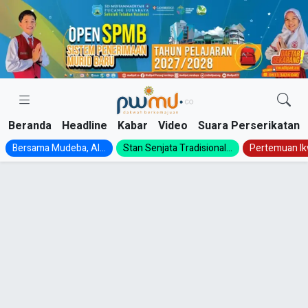
Skip
to
content
Beranda
Headline
Kabar
Video
Suara Perserikatan
Bersama Mudeba, Al...
Stan Senjata Tradisional...
Pertemuan Ik