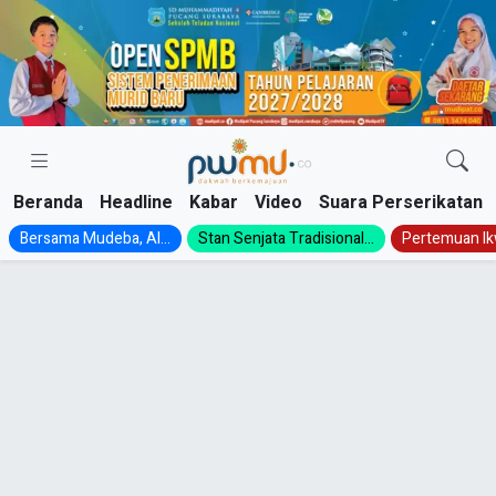
Skip
to
content
Beranda
Headline
Kabar
Video
Suara Perserikatan
Bersama Mudeba, Al...
Stan Senjata Tradisional...
Pertemuan Ik