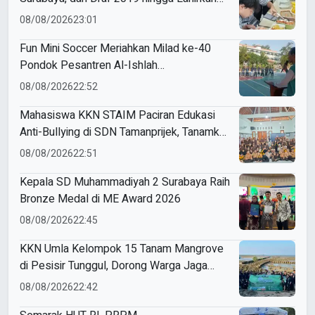
Modul Gizi Digital
08/08/2026
23:01
Fun Mini Soccer Meriahkan Milad ke-40
Pondok Pesantren Al-Ishlah
Sendangagung
08/08/2026
22:52
Mahasiswa KKN STAIM Paciran Edukasi
Anti-Bullying di SDN Tamanprijek, Tanamkan
Empati Sejak Dini
08/08/2026
22:51
Kepala SD Muhammadiyah 2 Surabaya Raih
Bronze Medal di ME Award 2026
08/08/2026
22:45
KKN Umla Kelompok 15 Tanam Mangrove
di Pesisir Tunggul, Dorong Warga Jaga
Lingkungan
08/08/2026
22:42