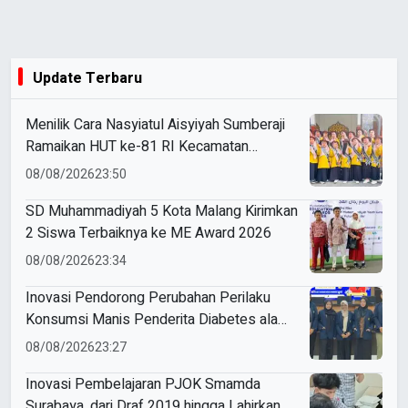
Update Terbaru
Menilik Cara Nasyiatul Aisyiyah Sumberaji
Ramaikan HUT ke-81 RI Kecamatan
Sukodadi
08/08/2026
23:50
SD Muhammadiyah 5 Kota Malang Kirimkan
2 Siswa Terbaiknya ke ME Award 2026
08/08/2026
23:34
Inovasi Pendorong Perubahan Perilaku
Konsumsi Manis Penderita Diabetes ala
Mahasiswa Unesa
08/08/2026
23:27
Inovasi Pembelajaran PJOK Smamda
Surabaya, dari Draf 2019 hingga Lahirkan