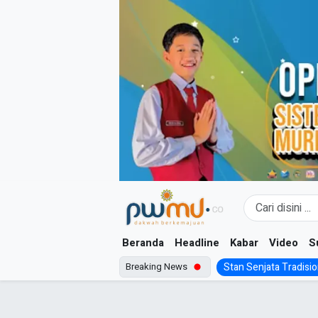
Skip
to
content
Beranda
Headline
Kabar
Video
S
Breaking News
Stan Senjata Tradision