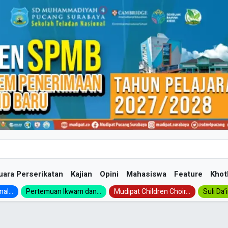
uara Perserikatan
Kajian
Opini
Mahasiswa
Feature
Khot
al...
Pertemuan Ikwam dan...
Mudipat Children Choir...
Suli Da’