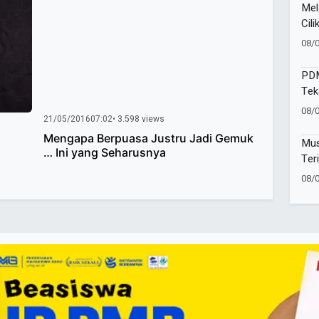
Mel
Cili
Per
08/
Sam
PDM
Tek
Pela
08/
21/05/2016
07:02
• 3.598 views
Mengapa Berpuasa Justru Jadi Gemuk
Mus
… Ini yang Seharusnya
Ter
Muh
08/
Pen
dan