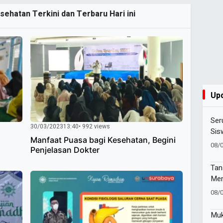
sehatan Terkini dan Terbaru Hari ini
Up
Ser
30/03/2023
13:40
• 992 views
Sis
Manfaat Puasa bagi Kesehatan, Begini
Lew
08/
Penjelasan Dokter
Tan
Men
Cel
08/
ber
Ums
Muk