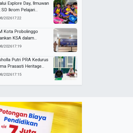
alui Explore Day, Ilmuwan
k SD Ikrom Pelajari
ubahan Energi dan Kelola
08/2026
17:22
pah demi Bumi
 Kota Probolinggo
ankan KSA dalam
tihan Jurnalistik Digital
08/2026
17:19
holla Putri PRA Kedurus
ima Prasasti Heritage
ammadiyah, Jadi
08/2026
17:15
gingat Sejarah Dakwah
 Amal Saleh