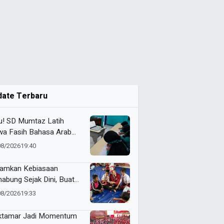
date Terbaru
u! SD Mumtaz Latih
wa Fasih Bahasa Arab
at Program Talent
08/2026
19:40
amkan Kebiasaan
abung Sejak Dini, Buat
engan Barang Bekas
08/2026
19:33
sama Mahasiswa KKN
ida
tamar Jadi Momentum