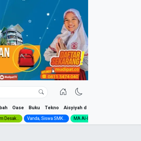
bah
Oase
Buku
Tekno
Aisyiyah dan NA
im Desak...
Vanda, Siswa SMK...
MA Al-Ishlah Gelar...
Muktamar A