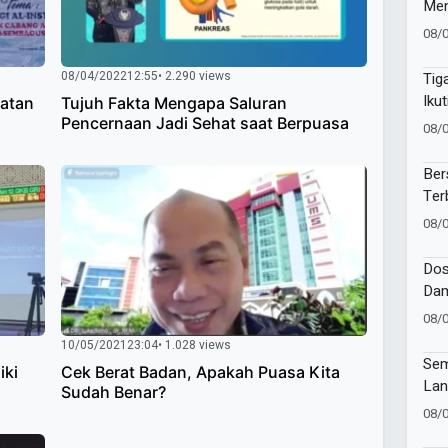
Men
Pim
08/
Baw
Suc
08/04/2022
12:55
• 2.290 views
Tig
Iku
hatan
Tujuh Fakta Mengapa Saluran
Suc
Pencernaan Jadi Sehat saat Berpuasa
08/
Pes
Ber
Ter
Gia
08/
Bat
Dos
Dam
Kes
08/
Publ
10/05/2021
23:04
• 1.028 views
Sem
iki
Cek Berat Badan, Apakah Puasa Kita
Lan
Sudah Benar?
Wor
08/