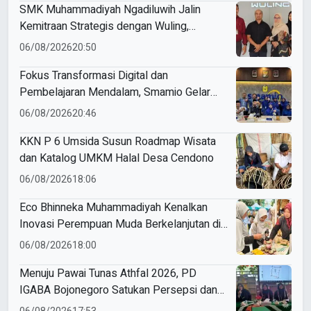
SMK Muhammadiyah Ngadiluwih Jalin
Kemitraan Strategis dengan Wuling,
Perkuat Kompetensi Siswa Melalui
06/08/2026
20:50
Program Magang Industri
Fokus Transformasi Digital dan
Pembelajaran Mendalam, Smamio Gelar
Pendampingan Sekolah Model
06/08/2026
20:46
KKN P 6 Umsida Susun Roadmap Wisata
dan Katalog UMKM Halal Desa Cendono
06/08/2026
18:06
Eco Bhinneka Muhammadiyah Kenalkan
Inovasi Perempuan Muda Berkelanjutan di
Muktamar Nasyiatul Aisyiyah
06/08/2026
18:00
Menuju Pawai Tunas Athfal 2026, PD
IGABA Bojonegoro Satukan Persepsi dan
Utamakan Keselamatan Anak