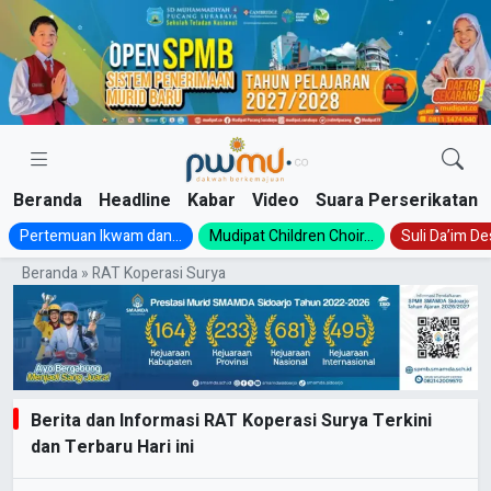
Skip
to
content
Beranda
Headline
Kabar
Video
Suara Perserikatan
Pertemuan Ikwam dan...
Mudipat Children Choir...
Suli Da’im Des
Beranda
»
RAT Koperasi Surya
Berita dan Informasi RAT Koperasi Surya Terkini
dan Terbaru Hari ini