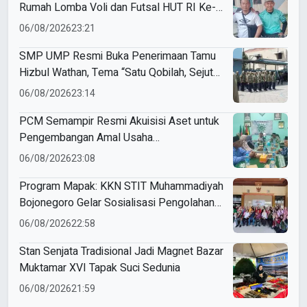
Rumah Lomba Voli dan Futsal HUT RI Ke-
81 Kecamatan Tulangan
06/08/2026
23:21
SMP UMP Resmi Buka Penerimaan Tamu
Hizbul Wathan, Tema “Satu Qobilah, Sejuta
Cerita” Curi Perhatian
06/08/2026
23:14
PCM Semampir Resmi Akuisisi Aset untuk
Pengembangan Amal Usaha
Muhammadiyah
06/08/2026
23:08
Program Mapak: KKN STIT Muhammadiyah
Bojonegoro Gelar Sosialisasi Pengolahan
Sampah
06/08/2026
22:58
Stan Senjata Tradisional Jadi Magnet Bazar
Muktamar XVI Tapak Suci Sedunia
06/08/2026
21:59