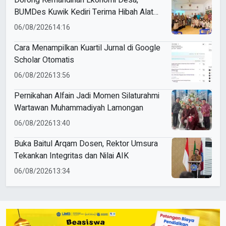
BUMDes Kuwik Kediri Terima Hibah Alat
Pencetak Briket Biomassa Briqpress
06/08/2026
14:16
Cara Menampilkan Kuartil Jurnal di Google
Scholar Otomatis
06/08/2026
13:56
Pernikahan Alfain Jadi Momen Silaturahmi
Wartawan Muhammadiyah Lamongan
06/08/2026
13:40
Buka Baitul Arqam Dosen, Rektor Umsura
Tekankan Integritas dan Nilai AIK
06/08/2026
13:34