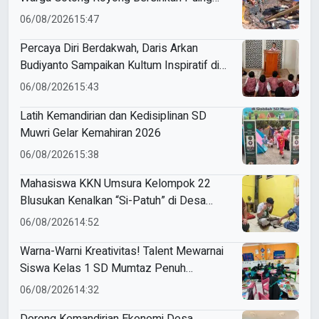
Rumah Korban Kebakaran di Desa Sumber
06/08/2026
15:47
Anom
Percaya Diri Berdakwah, Daris Arkan
Budiyanto Sampaikan Kultum Inspiratif di
Masjid Baiturrahman
06/08/2026
15:43
Latih Kemandirian dan Kedisiplinan SD
Muwri Gelar Kemahiran 2026
06/08/2026
15:38
Mahasiswa KKN Umsura Kelompok 22
Blusukan Kenalkan “Si-Patuh” di Desa
Banjarkejen
06/08/2026
14:52
Warna-Warni Kreativitas! Talent Mewarnai
Siswa Kelas 1 SD Mumtaz Penuh
Keceriaan
06/08/2026
14:32
Dorong Kemandirian Ekonomi Desa,