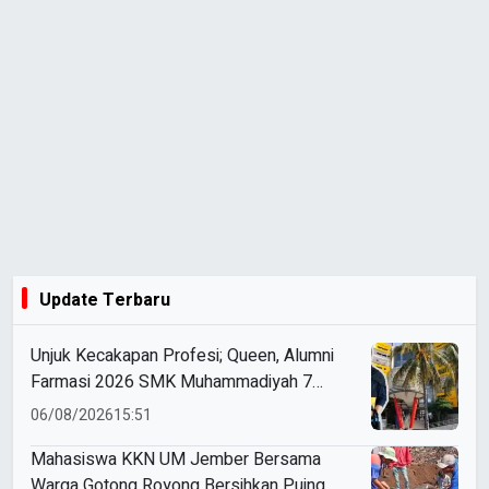
Update Terbaru
Unjuk Kecakapan Profesi; Queen, Alumni
Farmasi 2026 SMK Muhammadiyah 7
Gondanglegi Berhasil Kerja Sebelum Lulus
06/08/2026
15:51
Mahasiswa KKN UM Jember Bersama
Warga Gotong Royong Bersihkan Puing