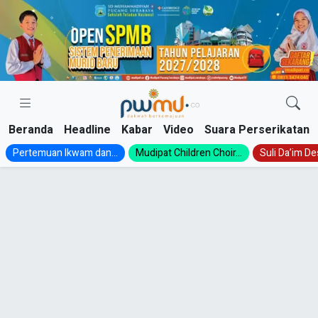
Skip
to
content
Beranda
Headline
Kabar
Video
Suara Perserikatan
Pertemuan Ikwam dan...
Mudipat Children Choir...
Suli Da’im Des