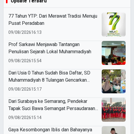
Update Terbaru
77 Tahun YTP: Dari Merawat Tradisi Menuju
Pusat Peradaban
09/08/2026
16:13
Prof Sarkawi Menjawab Tantangan
Penulisan Sejarah Lokal Muhammadiyah
09/08/2026
15:54
Dari Usia 0 Tahun Sudah Bisa Daftar, SD
Muhammadiyah 8 Tulangan Gencarkan
SPMB
09/08/2026
15:17
Dari Surabaya ke Semarang, Pendekar
Tapak Suci Bawa Semangat Persaudaraan
di Muktamar XVI
09/08/2026
15:14
Gaya Kesombongan Iblis dan Bahayanya