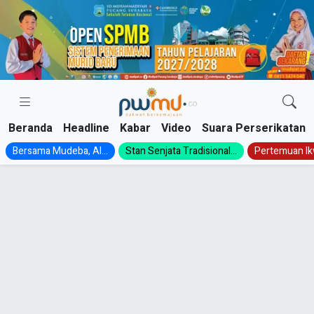
Skip
to
content
Beranda
Headline
Kabar
Video
Suara Perserikatan
Bersama Mudeba, Al...
Stan Senjata Tradisional...
Pertemuan Ik