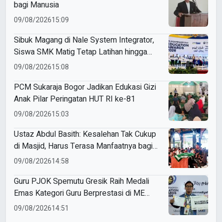
bagi Manusia
09/08/2026
15:09
Sibuk Magang di Nale System Integrator,
Siswa SMK Matig Tetap Latihan hingga
Raih Gold Medal ME Awards 2026
09/08/2026
15:08
PCM Sukaraja Bogor Jadikan Edukasi Gizi
Anak Pilar Peringatan HUT RI ke-81
09/08/2026
15:03
Ustaz Abdul Basith: Kesalehan Tak Cukup
di Masjid, Harus Terasa Manfaatnya bagi
Sesama
09/08/2026
14:58
Guru PJOK Spemutu Gresik Raih Medali
Emas Kategori Guru Berprestasi di ME
Awards 2026
09/08/2026
14:51