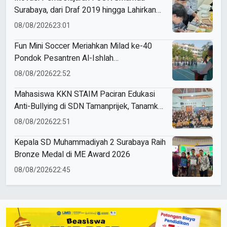
Surabaya, dari Draf 2019 hingga Lahirkan
Modul Gizi Digital
08/08/2026
23:01
Fun Mini Soccer Meriahkan Milad ke-40
Pondok Pesantren Al-Ishlah
Sendangagung
08/08/2026
22:52
Mahasiswa KKN STAIM Paciran Edukasi
Anti-Bullying di SDN Tamanprijek, Tanamkan
Empati Sejak Dini
08/08/2026
22:51
Kepala SD Muhammadiyah 2 Surabaya Raih
Bronze Medal di ME Award 2026
08/08/2026
22:45