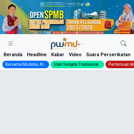
Skip
to
content
Beranda
Headline
Kabar
Video
Suara Perserikatan
Bersama Mudeba, Al...
Stan Senjata Tradisional...
Pertemuan Ik