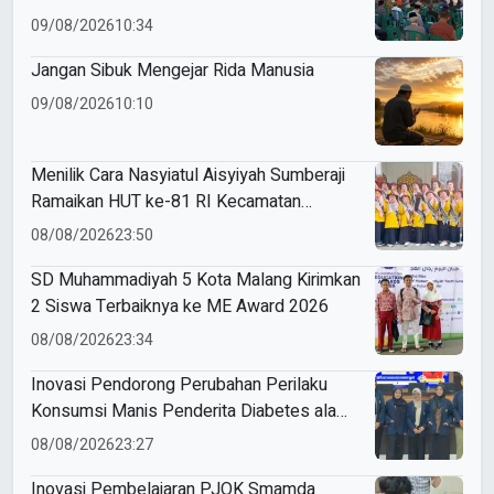
09/08/2026
10:34
Jangan Sibuk Mengejar Rida Manusia
09/08/2026
10:10
Menilik Cara Nasyiatul Aisyiyah Sumberaji
Ramaikan HUT ke-81 RI Kecamatan
Sukodadi
08/08/2026
23:50
SD Muhammadiyah 5 Kota Malang Kirimkan
2 Siswa Terbaiknya ke ME Award 2026
08/08/2026
23:34
Inovasi Pendorong Perubahan Perilaku
Konsumsi Manis Penderita Diabetes ala
Mahasiswa Unesa
08/08/2026
23:27
Inovasi Pembelajaran PJOK Smamda