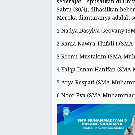
sederajat. Dipusatkan di U
Sabtu (30/4), dihasilkan beb
Mereka diantaranya adalah se
1 Nadya Dasylva Geovany (
S
2 Rania Nawra Thifali I (S
3 Reenu Mustakim (SMA Mu
4 Yalqa Dinan Hanifan (SM
5 Arya Respati (SMA Muham
6 Noor Eva (SMA Muhammad