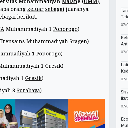
niversitas Muhammadiyah
Malang
(
UMM
),
Kek
Muk
erapa orang
keluar
sebagai
juaranya.
Tan
bagai berikut:
Tet
PPN
07/
MA
Muhammadiyah 1
Ponorogo
)
Gun
Ket
MA Trensains Muhammadiyah Sragen)
Ant
Sak
07/
hammadiyah 1
Ponorogo
)
Lat
A Muhammadiyah 1
Gresik
)
Ked
Pel
madiyah 1
Gresik
)
07/
81 
iyah 3
Surabaya
)
Sis
Ikut
Lan
07/
Eco
Muh