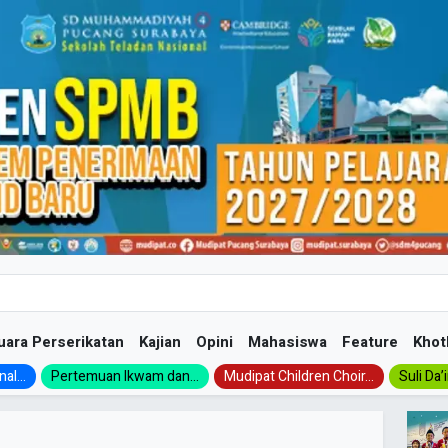
uara Perserikatan
Kajian
Opini
Mahasiswa
Feature
Khot
al...
Pertemuan Ikwam dan...
Mudipat Children Choir...
Suli Da’