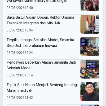
Wartawan Muhammadiyah Lamongan
06/08/2026
13:40
Buka Baitul Arqam Dosen, Rektor Umsura
Tekankan Integritas dan Nilai AIK
06/08/2026
13:34
Terpilih sebagai Sekolah Model, Smamita
Siap Jadi Laboratorium Inovasi
Pembelajaran AI
06/08/2026
13:24
Pengawas Beberkan Alasan Smamita Jadi
Sekolah Model
06/08/2026
13:14
Tapak Suci Harus Menjadi Benteng Ideologi
Muhammadiyah
06/08/2026
11:42