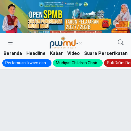
Skip
to
content
Beranda
Headline
Kabar
Video
Suara Perserikatan
Pertemuan Ikwam dan...
Mudipat Children Choir...
Suli Da’im Des