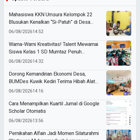
Mahasiswa KKN Umsura Kelompok 22
Blusukan Kenalkan “Si-Patuh” di Desa
Banjarkejen
06/08/2026
14:52
Warna-Warni Kreativitas! Talent Mewarnai
Siswa Kelas 1 SD Mumtaz Penuh
Keceriaan
06/08/2026
14:32
Dorong Kemandirian Ekonomi Desa,
BUMDes Kuwik Kediri Terima Hibah Alat
Pencetak Briket Biomassa Briqpress
06/08/2026
14:16
Cara Menampilkan Kuartil Jurnal di Google
Scholar Otomatis
06/08/2026
13:56
Pernikahan Alfain Jadi Momen Silaturahmi