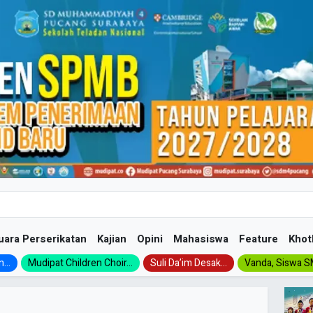
uara Perserikatan
Kajian
Opini
Mahasiswa
Feature
Khot
...
Mudipat Children Choir...
Suli Da’im Desak...
Vanda, Siswa SM