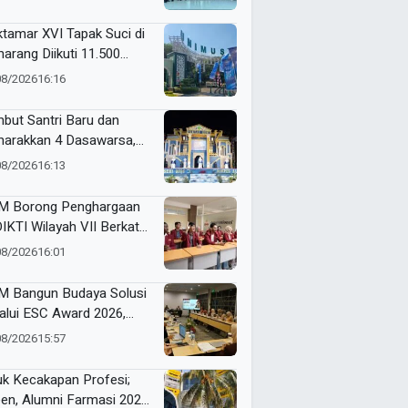
mio Gresik
tamar XVI Tapak Suci di
arang Diikuti 11.500
erta, Ini Rangkaian
08/2026
16:16
ndanya
but Santri Baru dan
arakkan 4 Dasawarsa,
I Gelar Pentas Seni
08/2026
16:13
uh Makna
 Borong Penghargaan
IKTI Wilayah VII Berkat
ja Sama Industri dan
08/2026
16:01
ernasional yang
dampak
 Bangun Budaya Solusi
alui ESC Award 2026,
ing Dosen dan Tendik
08/2026
15:57
atif
uk Kecakapan Profesi;
en, Alumni Farmasi 2026