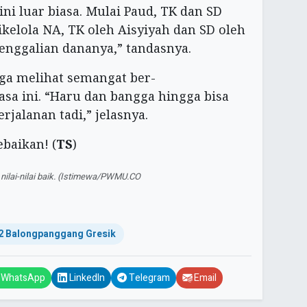
 luar biasa. Mulai Paud, TK dan SD
ikelola NA, TK oleh Aisyiyah dan SD oleh
ggalian dananya,” tandasnya.
a melihat semangat ber-
a ini. “Haru dan bangga hingga bisa
jalanan tadi,” jelasnya.
baikan! (
TS
)
nilai-nilai baik. (Istimewa/PWMU.CO
 Balongpanggang Gresik
WhatsApp
LinkedIn
Telegram
Email