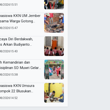
K Muhammadiyah 7
08/2026
15:51
danglegi Berhasil Kerja
elum Lulus
asiswa KKN UM Jember
sama Warga Gotong
ong Bersihkan Puing
08/2026
15:47
ah Korban Kebakaran di
a Sumber Anom
caya Diri Berdakwah,
is Arkan Budiyanto
paikan Kultum Inspiratif
08/2026
15:43
Masjid Baiturrahman
ih Kemandirian dan
isiplinan SD Muwri Gelar
ahiran 2026
08/2026
15:38
asiswa KKN Umsura
ompok 22 Blusukan
alkan “Si-Patuh” di Desa
08/2026
14:52
jarkejen