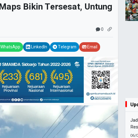
 Maps Bikin Tersesat, Untung
0
WhatsApp
LinkedIn
Telegram
Email
Up
Jad
Res
Nya
06/