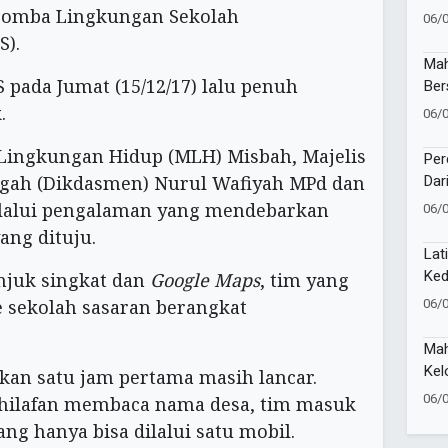
SM
 Lomba Lingkungan Sekolah
06/
Gon
).
Seb
Mah
 pada Jumat (15/12/17) lalu penuh
Ber
Roy
.
06/
Rum
Des
 Lingkungan Hidup (MLH) Misbah, Majelis
Per
Dar
gah (Dikdasmen) Nurul Wafiyah MPd dan
Sam
elalui pengalaman yang mendebarkan
06/
di 
ang dituju.
Lat
Ked
njuk singkat dan
Google Maps
, tim yang
Kem
06/
 sekolah sasaran berangkat
Mah
Kel
an satu jam pertama masih lancar.
Ken
06/
khilafan membaca nama desa, tim masuk
Ban
ng hanya bisa dilalui satu mobil.