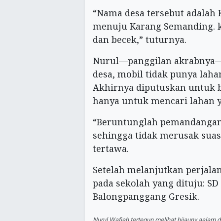
“Nama desa tersebut adalah 
menuju Karang Semanding. k
dan becek,” tuturnya.
Nurul—panggilan akrabnya—
desa, mobil tidak punya laha
Akhirnya diputuskan untuk b
hanya untuk mencari lahan 
“Beruntunglah pemandangan d
sehingga tidak merusak suasa
tertawa.
Setelah melanjutkan perjala
pada sekolah yang dituju: 
Balongpanggang Gresik.
Nurul Wafiah tertegun melihat hijauny aala