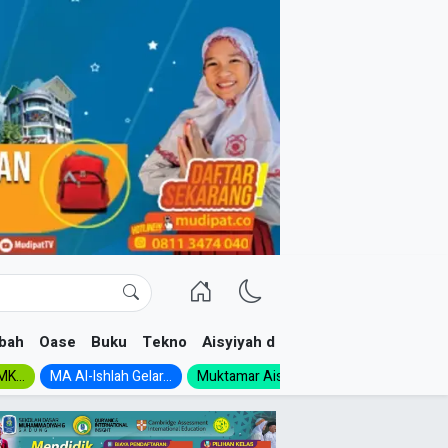
bah
Oase
Buku
Tekno
Aisyiyah dan NA
K...
MA Al-Ishlah Gelar...
Muktamar Aisyiyah 1926:...
Muhadloro