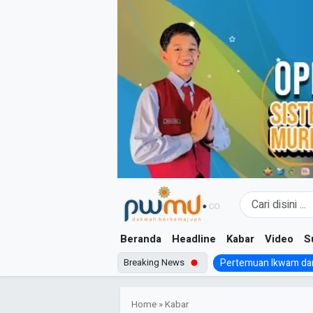
Skip
to
content
Beranda
Headline
Kabar
Video
S
Breaking News
Pertemuan Ikwam dan
Home
»
Kabar