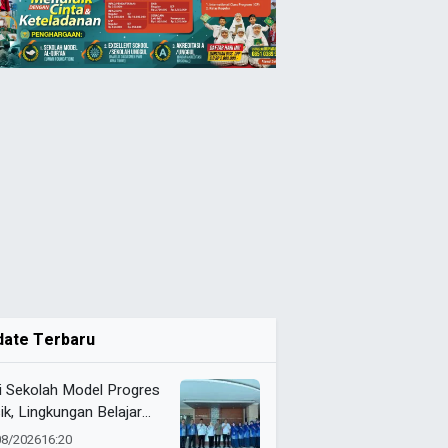
date Terbaru
i Sekolah Model Progres
ik, Lingkungan Belajar
man Jadi Prioritas
08/2026
16:20