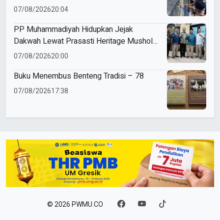
Cuci Tangan Sejak Dini
07/08/2026
20:04
PP Muhammadiyah Hidupkan Jejak
Dakwah Lewat Prasasti Heritage Mushola
Putri PRA Kedurus
07/08/2026
20:00
Buku Menembus Benteng Tradisi – 78
07/08/2026
17:38
© 2026 PWMU.CO