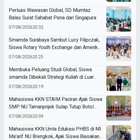
Perluas Wawasan Global, SD Mumtaz
Balas Surat Sahabat Pena dari Singapura
07/08/2026
20:32
Smamda Surabaya Sambut Lucy Filipczak,
Siswa Rotary Youth Exchange dari Amerika
Serikat
07/08/2026
20:25
Membuka Peluang Studi Global, Siswa
smamda Dibekali Strategi Kuliah di Luar
Negeri
07/08/2026
20:19
Mahasiswa KKN STAIM Paciran Ajak Siswa
SMP NU Tamanprijek Sulap Tutup Botol
Plastik Menjadi Gantungan Kunci Kreatif
07/08/2026
20:09
Mahasiswa KKN Umla Edukasi PHBS di MI
Ma’arif NU Brengkok, Ajak Siswa Biasakan