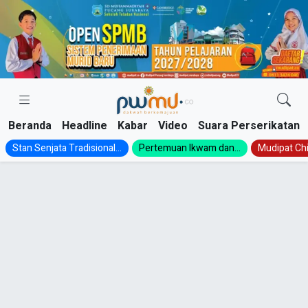
Skip
to
content
Beranda
Headline
Kabar
Video
Suara Perserikatan
Stan Senjata Tradisional...
Pertemuan Ikwam dan...
Mudipat Chil