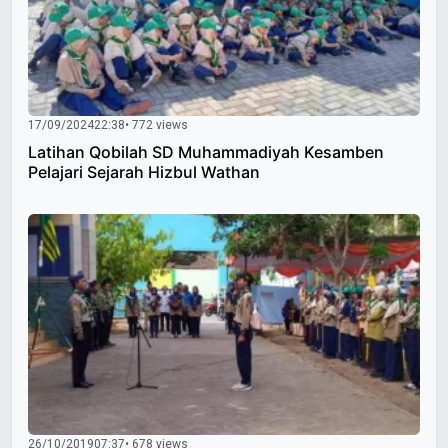
17/09/2024
22:38
• 772 views
Latihan Qobilah SD Muhammadiyah Kesamben
Pelajari Sejarah Hizbul Wathan
26/10/2019
07:37
• 678 views