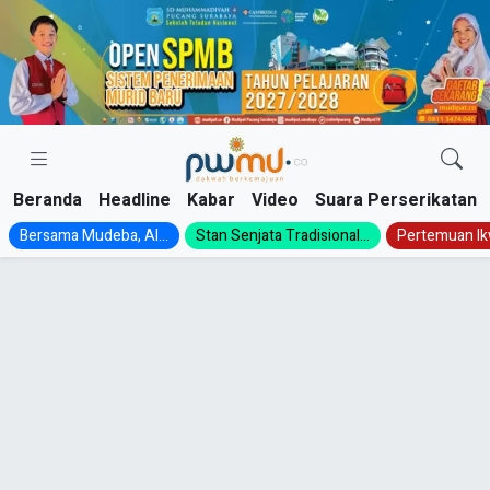
Skip
to
content
Beranda
Headline
Kabar
Video
Suara Perserikatan
Bersama Mudeba, Al...
Stan Senjata Tradisional...
Pertemuan Ik