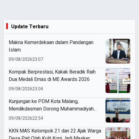
Update Terbaru
Makna Kemerdekaan dalam Pandangan
Islam
09/08/2026
23:07
Kompak Berprestasi, Kakak Beradik Raih
Dua Medali Emas di ME Awards 2026
09/08/2026
23:04
Kunjungan ke PDM Kota Malang,
Mendikdasmen Dorong Muhammadiyah
Perkuat Mutu dan Kemandirian Pendidikan
09/08/2026
22:54
KKN MAS Kelompok 21 dan 22 Ajak Warga
Desa Pait Olah Kulit Kopi Jadi Masker