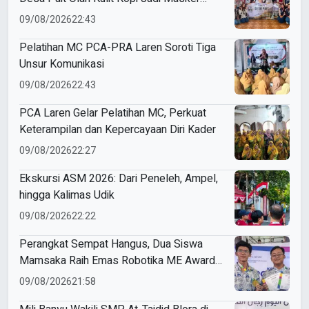
Wajah
09/08/2026
22:43
Pelatihan MC PCA-PRA Laren Soroti Tiga
Unsur Komunikasi
09/08/2026
22:43
PCA Laren Gelar Pelatihan MC, Perkuat
Keterampilan dan Kepercayaan Diri Kader
09/08/2026
22:27
Ekskursi ASM 2026: Dari Peneleh, Ampel,
hingga Kalimas Udik
09/08/2026
22:22
Perangkat Sempat Hangus, Dua Siswa
Mamsaka Raih Emas Robotika ME Awards
2026
09/08/2026
21:58