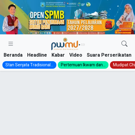
Skip
to
content
Beranda
Headline
Kabar
Video
Suara Perserikatan
Stan Senjata Tradisional...
Pertemuan Ikwam dan...
Mudipat Chil