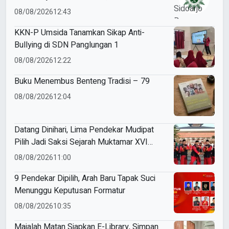
ME Award 2026
08/08/2026
12:43
KKN-P Umsida Tanamkan Sikap Anti-
Bullying di SDN Panglungan 1
08/08/2026
12:22
Buku Menembus Benteng Tradisi – 79
08/08/2026
12:04
Datang Dinihari, Lima Pendekar Mudipat
Pilih Jadi Saksi Sejarah Muktamar XVI
Tapak Suci
08/08/2026
11:00
9 Pendekar Dipilih, Arah Baru Tapak Suci
Menunggu Keputusan Formatur
08/08/2026
10:35
Majalah Matan Siapkan E-Library, Simpan