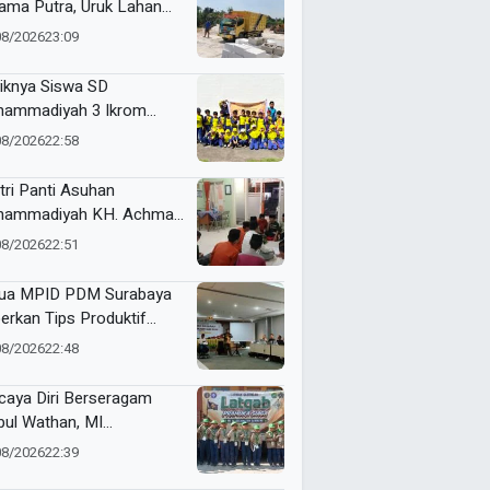
ama Putra, Uruk Lahan
gan 81 Dump Truck
08/2026
23:09
iknya Siswa SD
ammadiyah 3 Ikrom
ajar Membatik dengan
08/2026
22:58
ang Pakcoy
tri Panti Asuhan
ammadiyah KH. Achmad
lan Latih Kepemimpinan
08/2026
22:51
at Kepanitiaan
stusan
ua MPID PDM Surabaya
erkan Tips Produktif
ulis Sejarah
08/2026
22:48
caya Diri Berseragam
bul Wathan, MI
ammadiyah Resik Ikuti
08/2026
22:39
gab Pramuka Siaga