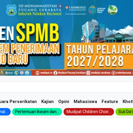
uara Perserikatan
Kajian
Opini
Mahasiswa
Feature
Khot
al...
Pertemuan Ikwam dan...
Mudipat Children Choir...
Suli Da’