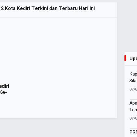
2 Kota Kediri Terkini dan Terbaru Hari ini
Up
Kap
Sil
diri
Sin
07/
Ke-
Apa
Tem
Men
07/
PRM