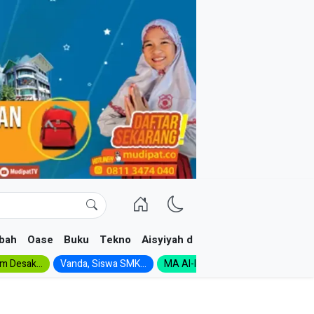
bah
Oase
Buku
Tekno
Aisyiyah dan NA
im Desak...
Vanda, Siswa SMK...
MA Al-Ishlah Gelar...
Muktamar A