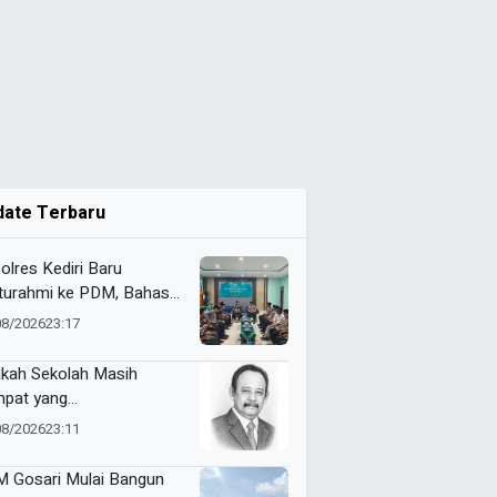
date Terbaru
olres Kediri Baru
aturahmi ke PDM, Bahas
ergi Jaga Kamtibmas
08/2026
23:17
kah Sekolah Masih
pat yang
yenangkan?
08/2026
23:11
 Gosari Mulai Bangun