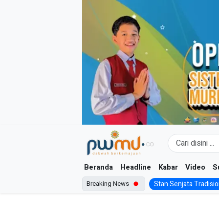
Skip
to
content
Beranda
Headline
Kabar
Video
S
Breaking News
Stan Senjata Tradision