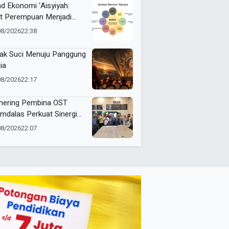
mbeng
ad Ekonomi ‘Aisyiyah:
t Perempuan Menjadi
ggerak Kemandirian
08/2026
22:38
at
ak Suci Menuju Panggung
ia
08/2026
22:17
hering Pembina OST
mdalas Perkuat Sinergi
binaan Karakter dan
08/2026
22:07
stasi Siswa