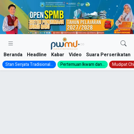
Skip
to
content
Beranda
Headline
Kabar
Video
Suara Perserikatan
Stan Senjata Tradisional...
Pertemuan Ikwam dan...
Mudipat Chil