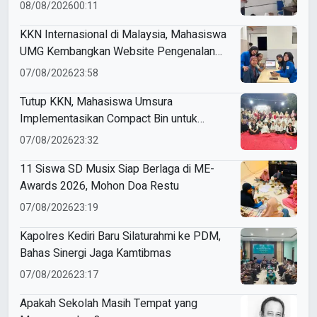
08/08/2026
00:11
KKN Internasional di Malaysia, Mahasiswa
UMG Kembangkan Website Pengenalan
Budaya Indonesia
07/08/2026
23:58
Tutup KKN, Mahasiswa Umsura
Implementasikan Compact Bin untuk
Sampah Anorganik di Ketabang
07/08/2026
23:32
11 Siswa SD Musix Siap Berlaga di ME-
Awards 2026, Mohon Doa Restu
07/08/2026
23:19
Kapolres Kediri Baru Silaturahmi ke PDM,
Bahas Sinergi Jaga Kamtibmas
07/08/2026
23:17
Apakah Sekolah Masih Tempat yang