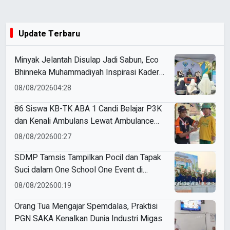
Update Terbaru
Minyak Jelantah Disulap Jadi Sabun, Eco
Bhinneka Muhammadiyah Inspirasi Kader
Nasyiatul Aisyiyah
08/08/2026
04:28
86 Siswa KB-TK ABA 1 Candi Belajar P3K
dan Kenali Ambulans Lewat Ambulance
Goes to Schools
08/08/2026
00:27
SDMP Tamsis Tampilkan Pocil dan Tapak
Suci dalam One School One Event di
Mojokerto
08/08/2026
00:19
Orang Tua Mengajar Spemdalas, Praktisi
PGN SAKA Kenalkan Dunia Industri Migas