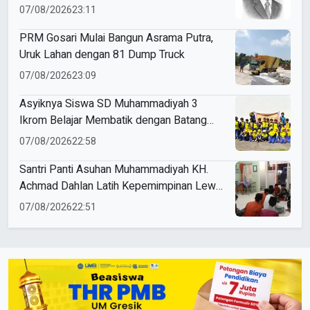
07/08/2026
23:11
PRM Gosari Mulai Bangun Asrama Putra,
Uruk Lahan dengan 81 Dump Truck
07/08/2026
23:09
Asyiknya Siswa SD Muhammadiyah 3
Ikrom Belajar Membatik dengan Batang
Pakcoy
07/08/2026
22:58
Santri Panti Asuhan Muhammadiyah KH.
Achmad Dahlan Latih Kepemimpinan Lewat
Kepanitiaan Agustusan
07/08/2026
22:51