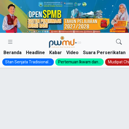
Skip
to
content
Beranda
Headline
Kabar
Video
Suara Perserikatan
Stan Senjata Tradisional...
Pertemuan Ikwam dan...
Mudipat Chil