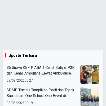
Update Terbaru
86 Siswa KB-TK ABA 1 Candi Belajar P3K
dan Kenali Ambulans Lewat Ambulance
Goes to Schools
08/08/2026
00:27
SDMP Tamsis Tampilkan Pocil dan Tapak
Suci dalam One School One Event di
Mojokerto
08/08/2026
00:19