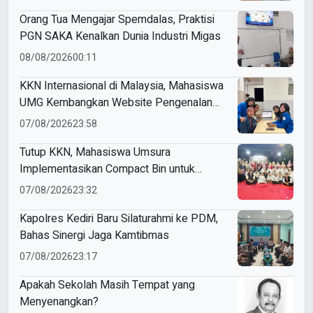
Orang Tua Mengajar Spemdalas, Praktisi
PGN SAKA Kenalkan Dunia Industri Migas
08/08/2026
00:11
KKN Internasional di Malaysia, Mahasiswa
UMG Kembangkan Website Pengenalan
Budaya Indonesia
07/08/2026
23:58
Tutup KKN, Mahasiswa Umsura
Implementasikan Compact Bin untuk
Sampah Anorganik di Ketabang
07/08/2026
23:32
Kapolres Kediri Baru Silaturahmi ke PDM,
Bahas Sinergi Jaga Kamtibmas
07/08/2026
23:17
Apakah Sekolah Masih Tempat yang
Menyenangkan?