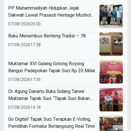
PP Muhammadiyah Hidupkan Jejak
Dakwah Lewat Prasasti Heritage Mushola
Putri PRA Kedurus
07/08/2026
20:00
Buku Menembus Benteng Tradisi – 78
07/08/2026
17:38
Muktamar XVI Galang Gotong Royong
Bangun Padepokan Tapak Suci Rp 20 Miliar
07/08/2026
17:35
Dr. Agung Danarto Buka Sidang Tanwir
Muktamar Tapak Suci: “Tapak Suci Bukan
Organisasi Ko Ping Ho dan Dracin”
07/08/2026
14:18
Go Digital! Tapak Suci Terapkan E-Voting,
Pemilihan Formatur Berlangsung Real Time