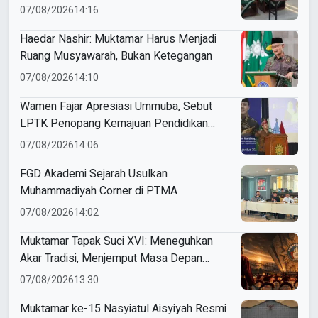
07/08/2026
14:16
Haedar Nashir: Muktamar Harus Menjadi
Ruang Musyawarah, Bukan Ketegangan
07/08/2026
14:10
Wamen Fajar Apresiasi Ummuba, Sebut
LPTK Penopang Kemajuan Pendidikan
Indonesia
07/08/2026
14:06
FGD Akademi Sejarah Usulkan
Muhammadiyah Corner di PTMA
07/08/2026
14:02
Muktamar Tapak Suci XVI: Meneguhkan
Akar Tradisi, Menjemput Masa Depan
Mendunia
07/08/2026
13:30
Muktamar ke-15 Nasyiatul Aisyiyah Resmi