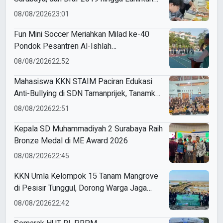
Modul Gizi Digital
08/08/2026
23:01
Fun Mini Soccer Meriahkan Milad ke-40
Pondok Pesantren Al-Ishlah
Sendangagung
08/08/2026
22:52
Mahasiswa KKN STAIM Paciran Edukasi
Anti-Bullying di SDN Tamanprijek, Tanamkan
Empati Sejak Dini
08/08/2026
22:51
Kepala SD Muhammadiyah 2 Surabaya Raih
Bronze Medal di ME Award 2026
08/08/2026
22:45
KKN Umla Kelompok 15 Tanam Mangrove
di Pesisir Tunggul, Dorong Warga Jaga
Lingkungan
08/08/2026
22:42