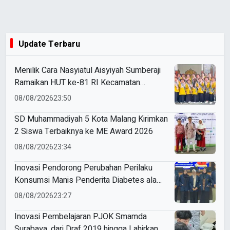
Update Terbaru
Menilik Cara Nasyiatul Aisyiyah Sumberaji
Ramaikan HUT ke-81 RI Kecamatan
Sukodadi
08/08/2026
23:50
SD Muhammadiyah 5 Kota Malang Kirimkan
2 Siswa Terbaiknya ke ME Award 2026
08/08/2026
23:34
Inovasi Pendorong Perubahan Perilaku
Konsumsi Manis Penderita Diabetes ala
Mahasiswa Unesa
08/08/2026
23:27
Inovasi Pembelajaran PJOK Smamda
Surabaya, dari Draf 2019 hingga Lahirkan