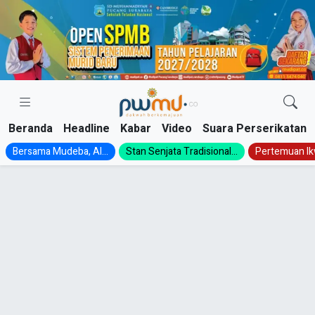
Skip
to
content
Beranda
Headline
Kabar
Video
Suara Perserikatan
Bersama Mudeba, Al...
Stan Senjata Tradisional...
Pertemuan Ik