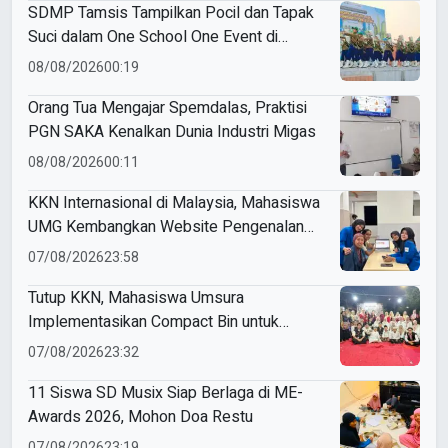
SDMP Tamsis Tampilkan Pocil dan Tapak
Suci dalam One School One Event di
Mojokerto
08/08/2026
00:19
Orang Tua Mengajar Spemdalas, Praktisi
PGN SAKA Kenalkan Dunia Industri Migas
08/08/2026
00:11
KKN Internasional di Malaysia, Mahasiswa
UMG Kembangkan Website Pengenalan
Budaya Indonesia
07/08/2026
23:58
Tutup KKN, Mahasiswa Umsura
Implementasikan Compact Bin untuk
Sampah Anorganik di Ketabang
07/08/2026
23:32
11 Siswa SD Musix Siap Berlaga di ME-
Awards 2026, Mohon Doa Restu
07/08/2026
23:19