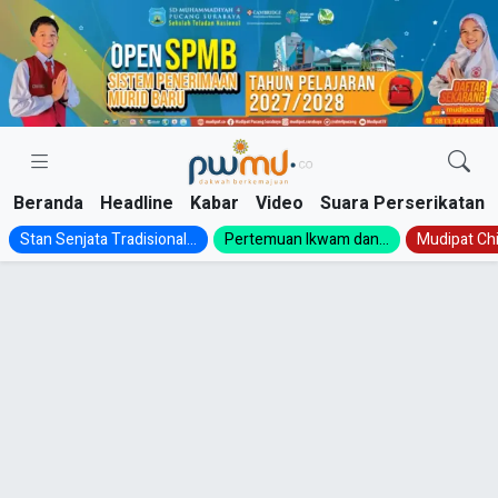
Skip
to
content
Beranda
Headline
Kabar
Video
Suara Perserikatan
Stan Senjata Tradisional...
Pertemuan Ikwam dan...
Mudipat Chil