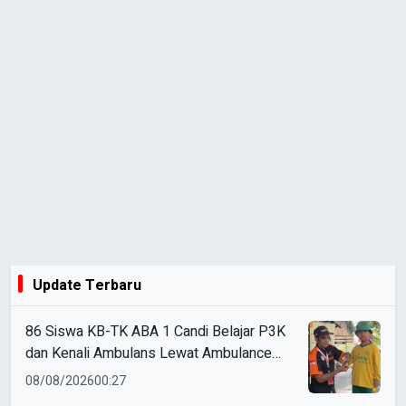
Update Terbaru
86 Siswa KB-TK ABA 1 Candi Belajar P3K
dan Kenali Ambulans Lewat Ambulance
Goes to Schools
08/08/2026
00:27