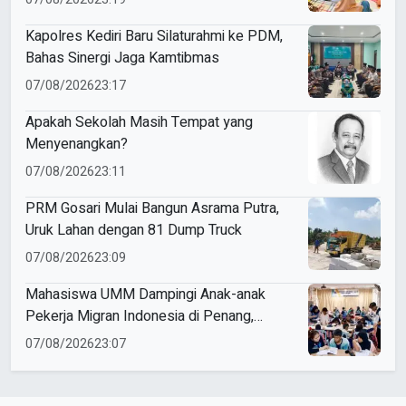
Kapolres Kediri Baru Silaturahmi ke PDM,
Bahas Sinergi Jaga Kamtibmas
07/08/2026
23:17
Apakah Sekolah Masih Tempat yang
Menyenangkan?
07/08/2026
23:11
PRM Gosari Mulai Bangun Asrama Putra,
Uruk Lahan dengan 81 Dump Truck
07/08/2026
23:09
Mahasiswa UMM Dampingi Anak-anak
Pekerja Migran Indonesia di Penang,
Perkuat Literasi dan Cinta Tanah Air
07/08/2026
23:07