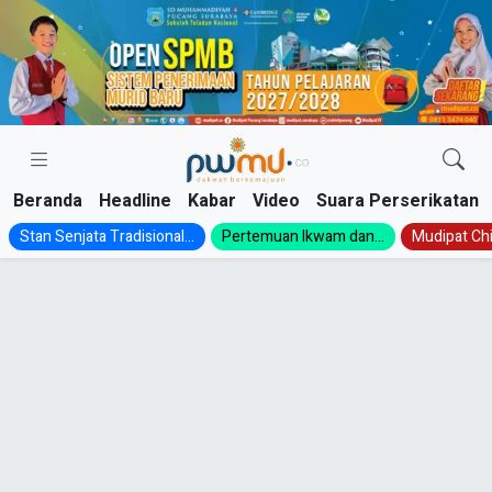
Skip
to
content
Beranda
Headline
Kabar
Video
Suara Perserikatan
Stan Senjata Tradisional...
Pertemuan Ikwam dan...
Mudipat Chil