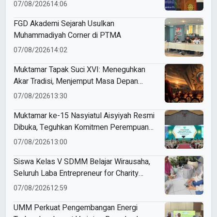
Indonesia
07/08/2026
14:06
FGD Akademi Sejarah Usulkan
Muhammadiyah Corner di PTMA
07/08/2026
14:02
Muktamar Tapak Suci XVI: Meneguhkan
Akar Tradisi, Menjemput Masa Depan
Mendunia
07/08/2026
13:30
Muktamar ke-15 Nasyiatul Aisyiyah Resmi
Dibuka, Teguhkan Komitmen Perempuan
Muda Berkemajuan
07/08/2026
13:00
Siswa Kelas V SDMM Belajar Wirausaha,
Seluruh Laba Entrepreneur for Charity
Didonasikan
07/08/2026
12:59
UMM Perkuat Pengembangan Energi