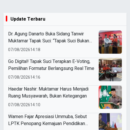
Update Terbaru
Dr. Agung Danarto Buka Sidang Tanwir
Muktamar Tapak Suci: “Tapak Suci Bukan
Organisasi Ko Ping Ho dan Dracin”
07/08/2026
14:18
Go Digital! Tapak Suci Terapkan E-Voting,
Pemilihan Formatur Berlangsung Real Time
07/08/2026
14:16
Haedar Nashir: Muktamar Harus Menjadi
Ruang Musyawarah, Bukan Ketegangan
07/08/2026
14:10
Wamen Fajar Apresiasi Ummuba, Sebut
LPTK Penopang Kemajuan Pendidikan