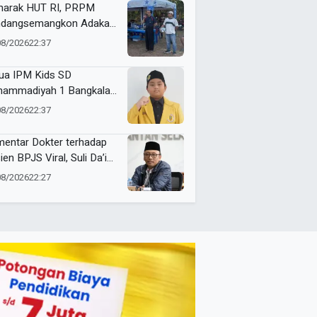
arak HUT RI, PRPM
dangsemangkon Adakan
a Kemerdekaan 2026
08/2026
22:37
ua IPM Kids SD
ammadiyah 1 Bangkalan
h Gold Medal ME Award
08/2026
22:37
6
entar Dokter terhadap
ien BPJS Viral, Suli Da’im:
gan Lukai Kepercayaan
08/2026
22:27
lik