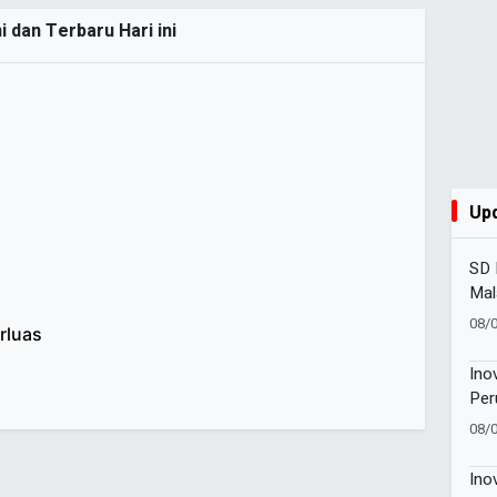
 dan Terbaru Hari ini
Up
SD 
Mal
Ter
08/
rluas
202
Ino
Per
Kon
08/
Dia
Une
Ino