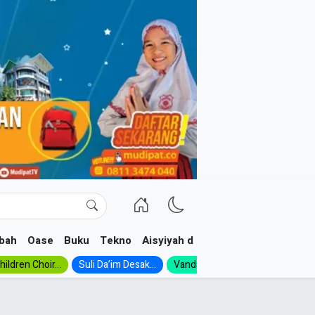
bah
Oase
Buku
Tekno
Aisyiyah dan NA
ildren Choir...
Suli Da’im Desak...
Vanda, Siswa SMK...
MA Al-Ish