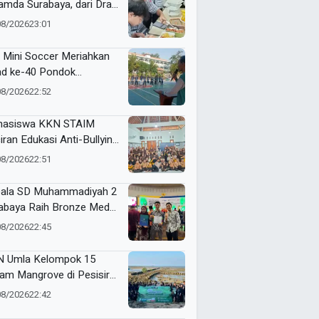
mda Surabaya, dari Draf
9 hingga Lahirkan Modul
08/2026
23:01
 Digital
 Mini Soccer Meriahkan
ad ke-40 Pondok
antren Al-Ishlah
08/2026
22:52
dangagung
asiswa KKN STAIM
iran Edukasi Anti-Bullying
SDN Tamanprijek,
08/2026
22:51
amkan Empati Sejak Dini
ala SD Muhammadiyah 2
abaya Raih Bronze Medal
ME Award 2026
08/2026
22:45
 Umla Kelompok 15
am Mangrove di Pesisir
ggul, Dorong Warga Jaga
08/2026
22:42
gkungan