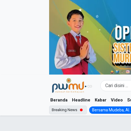
Skip
to
content
Beranda
Headline
Kabar
Video
S
Breaking News
Bersama Mudeba, Al..