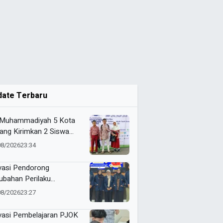
date Terbaru
Muhammadiyah 5 Kota
ang Kirimkan 2 Siswa
baiknya ke ME Award
08/2026
23:34
6
vasi Pendorong
ubahan Perilaku
sumsi Manis Penderita
08/2026
23:27
betes ala Mahasiswa
sa
vasi Pembelajaran PJOK