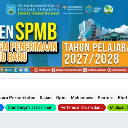
uara Perserikatan
Kajian
Opini
Mahasiswa
Feature
Khot
.
Stan Senjata Tradisional...
Pertemuan Ikwam dan...
Mudipat Ch