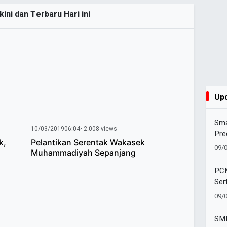
ini dan Terbaru Hari ini
Up
Sma
10/03/2019
06:04
• 2.008 views
Pre
k,
Pelantikan Serentak Wakasek
dal
09/
Muhammadiyah Sepanjang
PCM
Ser
Aha
09/
SMP