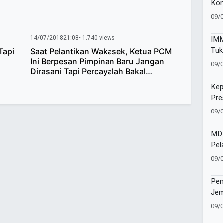
Kon
Bra
09/
Don
14/07/2018
21:08
• 1.740 views
IMM
Tuk
Tapi
Saat Pelantikan Wakasek, Ketua PCM
Kes
Ini Berpesan Pimpinan Baru Jangan
09/
Dirasani Tapi Percayalah Bakal
Membawa Perubahan
Kep
Pre
dan
09/
MDM
Pel
Pen
09/
Kap
Mu
Pen
Jem
Pen
09/
Mor