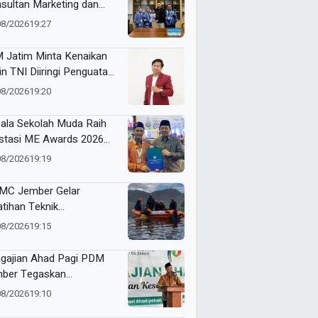
sultan Marketing dan
nding, Strategi Baru
08/2026
19:27
gkrak Perolehan Siswa
 Jatim Minta Kenaikan
in TNI Diiringi Penguatan
ejahteraan Guru
08/2026
19:20
ala Sekolah Muda Raih
stasi ME Awards 2026
 Borong 6 Medali
08/2026
19:19
C Jember Gelar
atihan Teknik
yelamatan di Air Perkuat
08/2026
19:15
asitas Relawan
hammadiyah
gajian Ahad Pagi PDM
ber Tegaskan
tingnya Keunggulan
08/2026
19:10
al, Akidah, dan