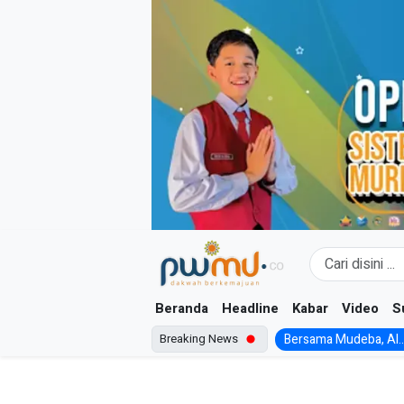
Skip
to
content
Beranda
Headline
Kabar
Video
S
Breaking News
Bersama Mudeba, Al..