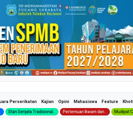
uara Perserikatan
Kajian
Opini
Mahasiswa
Feature
Khot
.
Stan Senjata Tradisional...
Pertemuan Ikwam dan...
Mudipat Ch