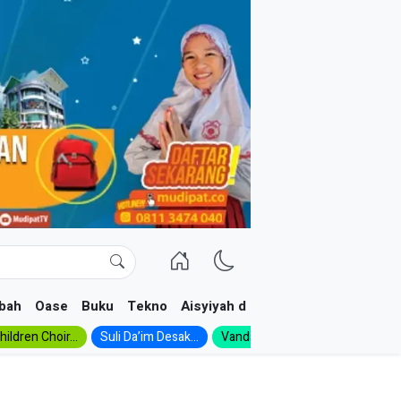
bah
Oase
Buku
Tekno
Aisyiyah dan NA
ildren Choir...
Suli Da’im Desak...
Vanda, Siswa SMK...
MA Al-Ish