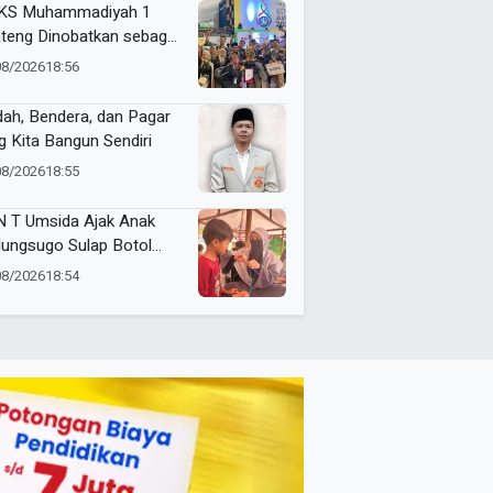
andirian Ekonomi
KS Muhammadiyah 1
teng Dinobatkan sebagai
ra Umum Jenjang SMK di
08/2026
18:56
ng ME Awards 2026
dah, Bendera, dan Pagar
g Kita Bangun Sendiri
08/2026
18:55
 T Umsida Ajak Anak
ungsugo Sulap Botol
as Jadi Tempat Pensil
08/2026
18:54