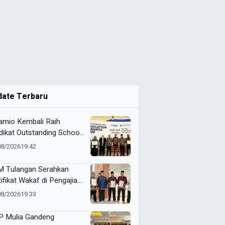
date Terbaru
mio Kembali Raih
dikat Outstanding School
am ME Awards 2026
08/2026
19:42
 Tulangan Serahkan
tifikat Wakaf di Pengajian
d Pagi
08/2026
19:33
 Mulia Gandeng