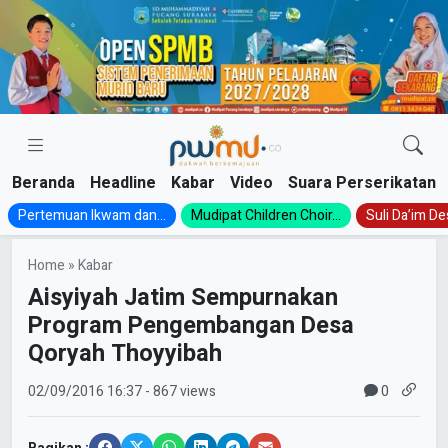
Skip
to
content
Beranda
Headline
Kabar
Video
Suara Perserikatan
Pertemuan Ikwam dan...
Mudipat Children Choir...
Suli Da’im Des
Home
»
Kabar
Aisyiyah Jatim Sempurnakan
Program Pengembangan Desa
Qoryah Thoyyibah
0
02/09/2016
16:37
- 867 views