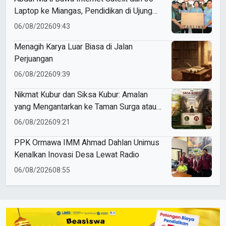
Laptop ke Miangas, Pendidikan di Ujung
Negeri Makin Digital
06/08/2026
09:43
Menagih Karya Luar Biasa di Jalan
Perjuangan
06/08/2026
09:39
Nikmat Kubur dan Siksa Kubur: Amalan
yang Mengantarkan ke Taman Surga atau
Azab Barzakh
06/08/2026
09:21
PPK Ormawa IMM Ahmad Dahlan Unimus
Kenalkan Inovasi Desa Lewat Radio
06/08/2026
08:55