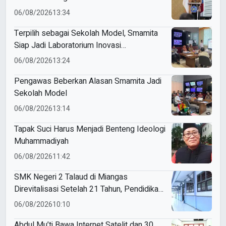
06/08/2026
13:34
Terpilih sebagai Sekolah Model, Smamita
Siap Jadi Laboratorium Inovasi
Pembelajaran AI
06/08/2026
13:24
Pengawas Beberkan Alasan Smamita Jadi
Sekolah Model
06/08/2026
13:14
Tapak Suci Harus Menjadi Benteng Ideologi
Muhammadiyah
06/08/2026
11:42
SMK Negeri 2 Talaud di Miangas
Direvitalisasi Setelah 21 Tahun, Pendidikan
3T Makin Berkualitas
06/08/2026
10:10
Abdul Mu’ti Bawa Internet Satelit dan 30