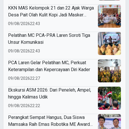
KKN MAS Kelompok 21 dan 22 Ajak Warga
Desa Pait Olah Kulit Kopi Jadi Masker
Wajah
09/08/2026
22:43
Pelatihan MC PCA-PRA Laren Soroti Tiga
Unsur Komunikasi
09/08/2026
22:43
PCA Laren Gelar Pelatihan MC, Perkuat
Keterampilan dan Kepercayaan Diri Kader
09/08/2026
22:27
Ekskursi ASM 2026: Dari Peneleh, Ampel,
hingga Kalimas Udik
09/08/2026
22:22
Perangkat Sempat Hangus, Dua Siswa
Mamsaka Raih Emas Robotika ME Awards