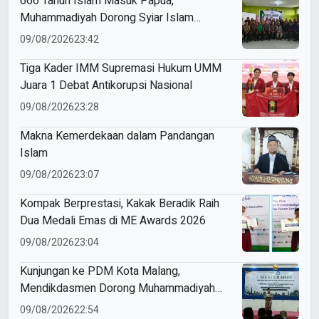
666 Tahun Islam Masuk Papua,
Muhammadiyah Dorong Syiar Islam
Berkemajuan di Fakfak
09/08/2026
23:42
Tiga Kader IMM Supremasi Hukum UMM
Juara 1 Debat Antikorupsi Nasional
09/08/2026
23:28
Makna Kemerdekaan dalam Pandangan
Islam
09/08/2026
23:07
Kompak Berprestasi, Kakak Beradik Raih
Dua Medali Emas di ME Awards 2026
09/08/2026
23:04
Kunjungan ke PDM Kota Malang,
Mendikdasmen Dorong Muhammadiyah
Perkuat Mutu dan Kemandirian Pendidikan
09/08/2026
22:54