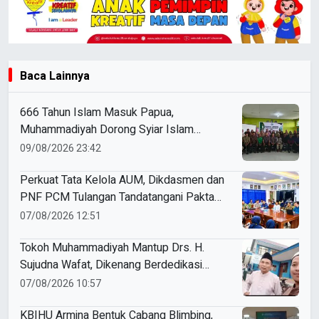
Baca Lainnya
666 Tahun Islam Masuk Papua,
Muhammadiyah Dorong Syiar Islam
Berkemajuan di Fakfak
09/08/2026 23:42
Perkuat Tata Kelola AUM, Dikdasmen dan
PNF PCM Tulangan Tandatangani Pakta
Integritas
07/08/2026 12:51
Tokoh Muhammadiyah Mantup Drs. H.
Sujudna Wafat, Dikenang Berdedikasi
Kembangkan Dakwah dan Pendidikan
07/08/2026 10:57
KBIHU Armina Bentuk Cabang Blimbing,