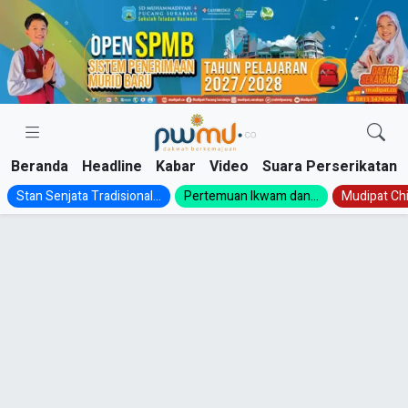
Skip
to
content
Beranda
Headline
Kabar
Video
Suara Perserikatan
Stan Senjata Tradisional...
Pertemuan Ikwam dan...
Mudipat Chil