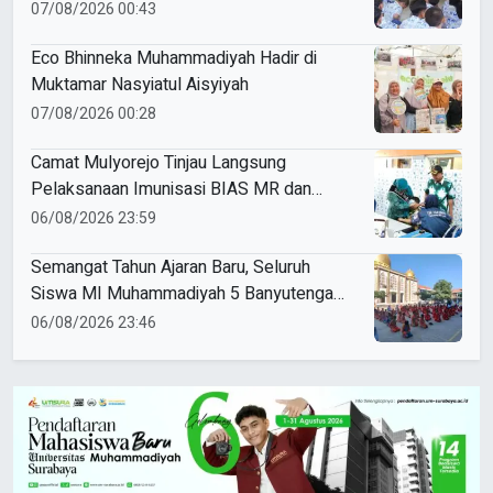
Negeri
07/08/2026 00:43
Eco Bhinneka Muhammadiyah Hadir di
Muktamar Nasyiatul Aisyiyah
07/08/2026 00:28
Camat Mulyorejo Tinjau Langsung
Pelaksanaan Imunisasi BIAS MR dan
HPV di SD Muhammadiyah 18 Surabaya
06/08/2026 23:59
Semangat Tahun Ajaran Baru, Seluruh
Siswa MI Muhammadiyah 5 Banyutengah
Ikuti Latihan Tapak Suci Perdana
06/08/2026 23:46