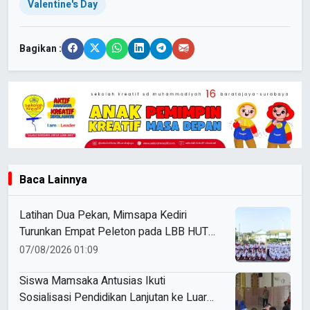
Valentine's Day
Bagikan :
Baca Lainnya
Latihan Dua Pekan, Mimsapa Kediri
Turunkan Empat Peleton pada LBB HUT
Ke-81 RI Kecamatan Pare
07/08/2026 01:09
Siswa Mamsaka Antusias Ikuti
Sosialisasi Pendidikan Lanjutan ke Luar