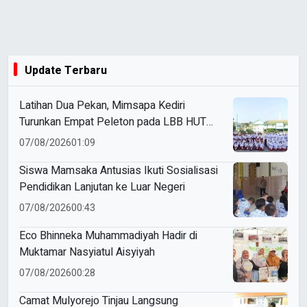
Update Terbaru
Latihan Dua Pekan, Mimsapa Kediri
Turunkan Empat Peleton pada LBB HUT
Ke-81 RI Kecamatan Pare
07/08/2026
01:09
Siswa Mamsaka Antusias Ikuti Sosialisasi
Pendidikan Lanjutan ke Luar Negeri
07/08/2026
00:43
Eco Bhinneka Muhammadiyah Hadir di
Muktamar Nasyiatul Aisyiyah
07/08/2026
00:28
Camat Mulyorejo Tinjau Langsung