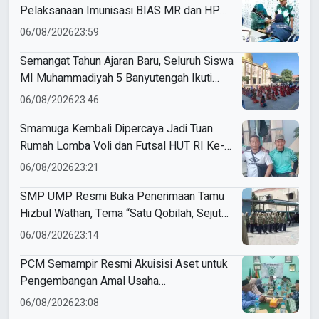
Pelaksanaan Imunisasi BIAS MR dan HPV
di SD Muhammadiyah 18 Surabaya
06/08/2026
23:59
Semangat Tahun Ajaran Baru, Seluruh Siswa
MI Muhammadiyah 5 Banyutengah Ikuti
Latihan Tapak Suci Perdana
06/08/2026
23:46
Smamuga Kembali Dipercaya Jadi Tuan
Rumah Lomba Voli dan Futsal HUT RI Ke-
81 Kecamatan Tulangan
06/08/2026
23:21
SMP UMP Resmi Buka Penerimaan Tamu
Hizbul Wathan, Tema “Satu Qobilah, Sejuta
Cerita” Curi Perhatian
06/08/2026
23:14
PCM Semampir Resmi Akuisisi Aset untuk
Pengembangan Amal Usaha
Muhammadiyah
06/08/2026
23:08