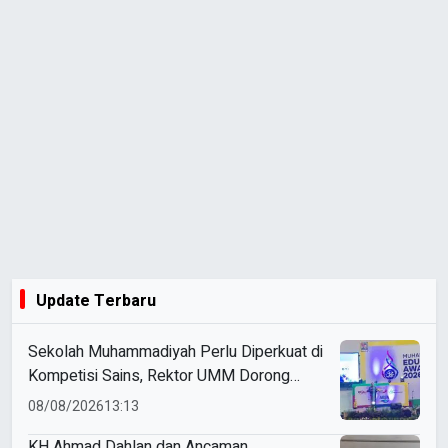
Update Terbaru
Sekolah Muhammadiyah Perlu Diperkuat di
Kompetisi Sains, Rektor UMM Dorong
Coaching Clinic
08/08/2026
13:13
KH Ahmad Dahlan dan Ancaman