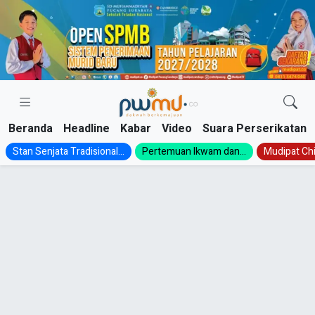
Skip
to
content
Beranda
Headline
Kabar
Video
Suara Perserikatan
Stan Senjata Tradisional...
Pertemuan Ikwam dan...
Mudipat Chil