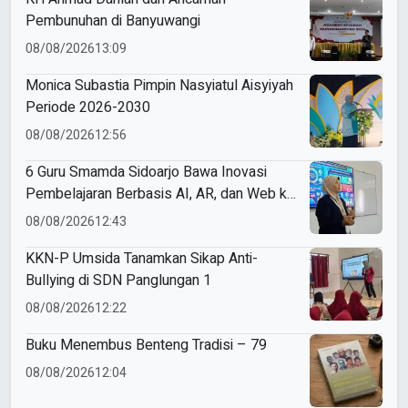
Pembunuhan di Banyuwangi
08/08/2026
13:09
Monica Subastia Pimpin Nasyiatul Aisyiyah
Periode 2026-2030
08/08/2026
12:56
6 Guru Smamda Sidoarjo Bawa Inovasi
Pembelajaran Berbasis AI, AR, dan Web ke
ME Award 2026
08/08/2026
12:43
KKN-P Umsida Tanamkan Sikap Anti-
Bullying di SDN Panglungan 1
08/08/2026
12:22
Buku Menembus Benteng Tradisi – 79
08/08/2026
12:04