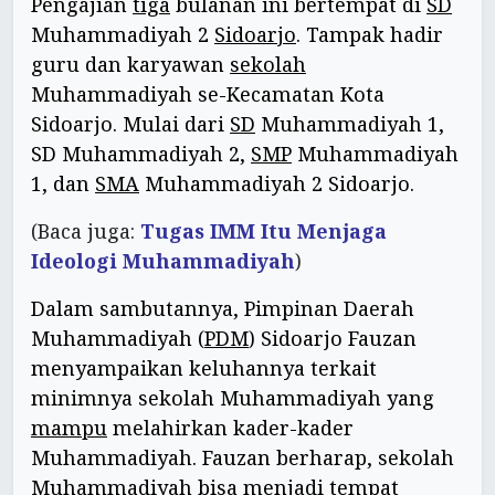
Pengajian
tiga
bulanan ini bertempat di
SD
Muhammadiyah 2
Sidoarjo
. Tampak hadir
guru dan karyawan
sekolah
Muhammadiyah se-Kecamatan Kota
Sidoarjo. Mulai dari
SD
Muhammadiyah 1,
SD Muhammadiyah 2,
SMP
Muhammadiyah
1, dan
SMA
Muhammadiyah 2 Sidoarjo.
(Baca juga:
Tugas IMM Itu Menjaga
Ideologi Muhammadiyah
)
Dalam sambutannya, Pimpinan Daerah
Muhammadiyah (
PDM
) Sidoarjo Fauzan
menyampaikan keluhannya terkait
minimnya sekolah Muhammadiyah yang
mampu
melahirkan kader-kader
Muhammadiyah. Fauzan berharap, sekolah
Muhammadiyah bisa menjadi
tempat