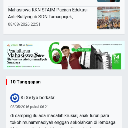
Mahasiswa KKN STAIM Paciran Edukasi
Anti-Bullying di SDN Tamanprijek,
Tanamkan Empati Sejak Dini
08/08/2026 22:51
10 Tanggapan
Ki Setyo
berkata:
08/05/2016 pukul 06:21
di samping itu ada masalah krusial, anak turun para
tokoh muhammadiyah enggan sekolahkan di lembaga