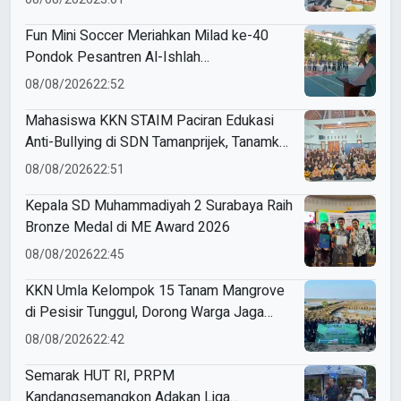
Fun Mini Soccer Meriahkan Milad ke-40
Pondok Pesantren Al-Ishlah
Sendangagung
08/08/2026
22:52
Mahasiswa KKN STAIM Paciran Edukasi
Anti-Bullying di SDN Tamanprijek, Tanamkan
Empati Sejak Dini
08/08/2026
22:51
Kepala SD Muhammadiyah 2 Surabaya Raih
Bronze Medal di ME Award 2026
08/08/2026
22:45
KKN Umla Kelompok 15 Tanam Mangrove
di Pesisir Tunggul, Dorong Warga Jaga
Lingkungan
08/08/2026
22:42
Semarak HUT RI, PRPM
Kandangsemangkon Adakan Liga