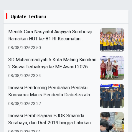
Update Terbaru
Menilik Cara Nasyiatul Aisyiyah Sumberaji
Ramaikan HUT ke-81 RI Kecamatan
Sukodadi
08/08/2026
23:50
SD Muhammadiyah 5 Kota Malang Kirimkan
2 Siswa Terbaiknya ke ME Award 2026
08/08/2026
23:34
Inovasi Pendorong Perubahan Perilaku
Konsumsi Manis Penderita Diabetes ala
Mahasiswa Unesa
08/08/2026
23:27
Inovasi Pembelajaran PJOK Smamda
Surabaya, dari Draf 2019 hingga Lahirkan
Modul Gizi Digital
08/08/2026
23:01