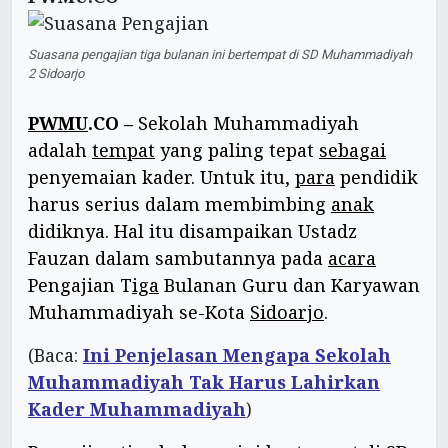
Suasana pengajian tiga bulanan ini bertempat di SD Muhammadiyah
2 Sidoarjo
PWMU
.CO –
Sekolah Muhammadiyah
adalah
tempat
yang paling tepat
sebagai
penyemaian kader. Untuk itu,
para
pendidik
harus serius dalam membimbing
anak
didiknya. Hal itu disampaikan Ustadz
Fauzan dalam sambutannya pada
acara
Pengajian T
iga
Bulanan Guru dan Karyawan
Muhammadiyah se-Kota
Sidoarjo
.
(Baca:
Ini Penjelasan Mengapa Sekolah
Muhammadiyah Tak Harus Lahirkan
Kader Muhammadiyah
)