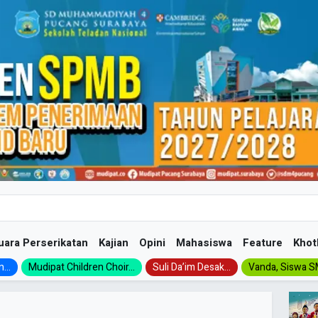
uara Perserikatan
Kajian
Opini
Mahasiswa
Feature
Khot
...
Mudipat Children Choir...
Suli Da’im Desak...
Vanda, Siswa SM