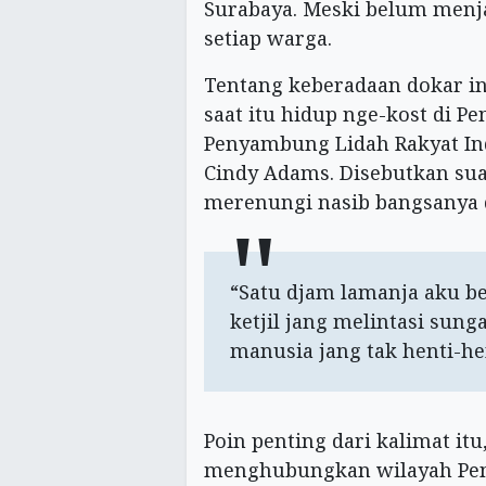
Surabaya. Meski belum menja
setiap warga.
Tentang keberadaan dokar i
saat itu hidup nge-kost di P
Penyambung Lidah Rakyat Ind
Cindy Adams. Disebutkan sua
merenungi nasib bangsanya d
“Satu djam lamanja aku be
ketjil jang melintasi sung
manusia jang tak henti-he
Poin penting dari kalimat it
menghubungkan wilayah Pen