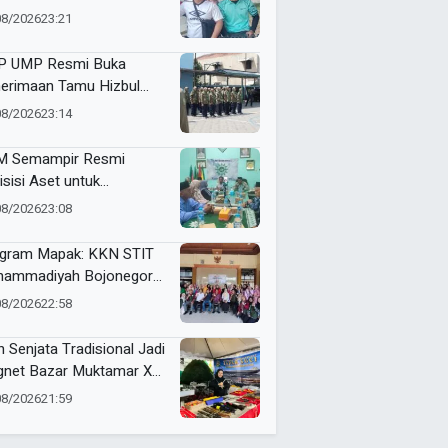
i dan Futsal HUT RI Ke-81
08/2026
23:21
amatan Tulangan
 UMP Resmi Buka
erimaan Tamu Hizbul
han, Tema “Satu Qobilah,
08/2026
23:14
uta Cerita” Curi Perhatian
 Semampir Resmi
isisi Aset untuk
gembangan Amal Usaha
08/2026
23:08
hammadiyah
gram Mapak: KKN STIT
ammadiyah Bojonegoro
ar Sosialisasi Pengolahan
08/2026
22:58
mpah
n Senjata Tradisional Jadi
net Bazar Muktamar XVI
ak Suci Sedunia
08/2026
21:59