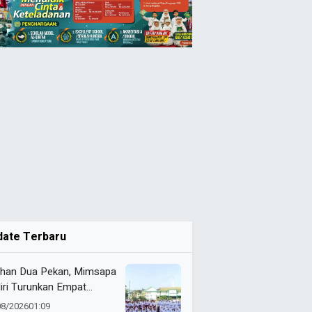
date Terbaru
ihan Dua Pekan, Mimsapa
iri Turunkan Empat
eton pada LBB HUT Ke-
08/2026
01:09