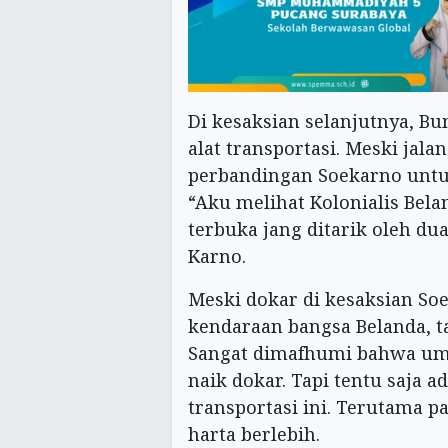
Di kesaksian selanjutnya, B
alat transportasi. Meski jala
perbandingan Soekarno untuk
“Aku melihat Kolonialis Bel
terbuka jang ditarik oleh du
Karno.
Meski dokar di kesaksian So
kendaraan bangsa Belanda, ta
Sangat dimafhumi bahwa um
naik dokar. Tapi tentu saja 
transportasi ini. Terutama p
harta berlebih.