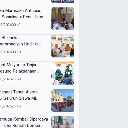
RI Kecamatan Pare
wa Mamsaka Antusias
i Sosialisasi Pendidikan
jutan ke Luar Negeri
08/2026
00:43
 Bhinneka
ammadiyah Hadir di
tamar Nasyiatul Aisyiyah
08/2026
00:28
at Mulyorejo Tinjau
gsung Pelaksanaan
nisasi BIAS MR dan HPV
08/2026
23:59
SD Muhammadiyah 18
abaya
angat Tahun Ajaran
u, Seluruh Siswa MI
ammadiyah 5
08/2026
23:46
yutengah Ikuti Latihan
ak Suci Perdana
muga Kembali Dipercaya
i Tuan Rumah Lomba