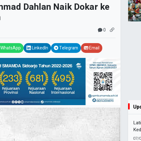
hmad Dahlan Naik Dokar ke
n
0
WhatsApp
LinkedIn
Telegram
Email
Up
Lat
Ked
Pel
07/