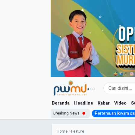
Skip
to
content
Beranda
Headline
Kabar
Video
S
Breaking News
Pertemuan Ikwam dan
Home
»
Feature