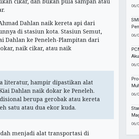
bukan cikar, dan bukan pula sampan atau
Vol
06/
r.
Kec
SMP
hmad Dahlan naik kereta api dari
Pen
nnya di stasiun kota. Stasiun Semut,
Wat
06/
ai Dahlan ke Peneleh-Plampitan dari
Sej
okar, naik cikar, atau naik
PCM
Aku
Pen
06/
Mu
Pro
 literatur, hampir dipastikan alat
Muh
Kiai Dahlan naik dokar ke Peneleh.
Gel
06/
adisional berupa gerobak atau kereta
Sa
eh satu atau dua ekor kuda.
Sta
Mag
Tap
06/
dah menjadi alat transportasi di