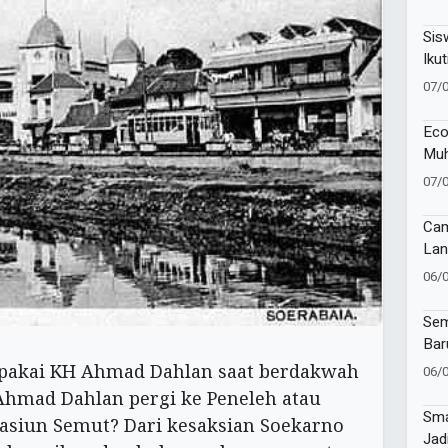
81 
Sis
Ikut
Lan
07/
Eco
Muh
Muk
07/
Cam
Lan
Imu
06/
di 
Sur
Sem
Bar
Muh
dipakai KH Ahmad Dahlan saat berdakwah
06/
Ban
Ahmad Dahlan pergi ke Peneleh atau
Tap
Sma
stasiun Semut? Dari kesaksian Soekarno
Jad