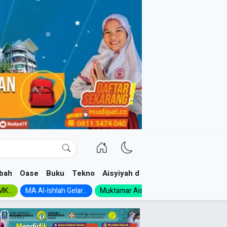
bah
Oase
Buku
Tekno
Aisyiyah dan NA
K...
MA Al-Ishlah Gelar...
Muktamar Aisyiyah 1926:...
Muhadloro