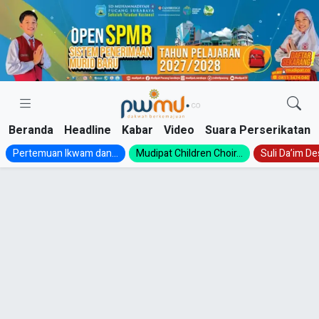
Skip
to
content
Beranda
Headline
Kabar
Video
Suara Perserikatan
Pertemuan Ikwam dan...
Mudipat Children Choir...
Suli Da’im Des