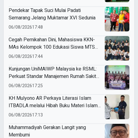
Pendekar Tapak Suci Mulai Padati
Semarang Jelang Muktamar XVI Sedunia
06/08/2026
17:48
Cegah Pernikahan Dini, Mahasiswa KKN-
MAs Kelompok 100 Edukasi Siswa MTS
Miftahul Ulum Tawangsari
06/08/2026
17:44
Kunjungan UniMAIWP Malaysia ke RSML:
Perkuat Standar Manajemen Rumah Sakit
Syariah
06/08/2026
17:25
KH Mulyono AR Perkaya Literasi Islam
ITBADLA melalui Hibah Buku Materi Islam
5 Jilid
06/08/2026
17:13
Muhammadiyah Gerakan Langit yang
Membumi