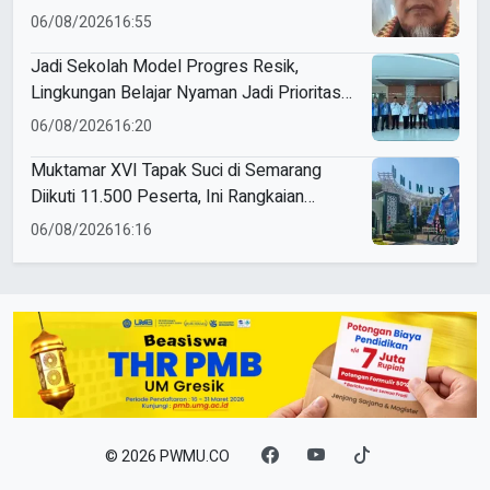
06/08/2026
16:55
Jadi Sekolah Model Progres Resik,
Lingkungan Belajar Nyaman Jadi Prioritas
Smamio Gresik
06/08/2026
16:20
Muktamar XVI Tapak Suci di Semarang
Diikuti 11.500 Peserta, Ini Rangkaian
Agendanya
06/08/2026
16:16
© 2026 PWMU.CO