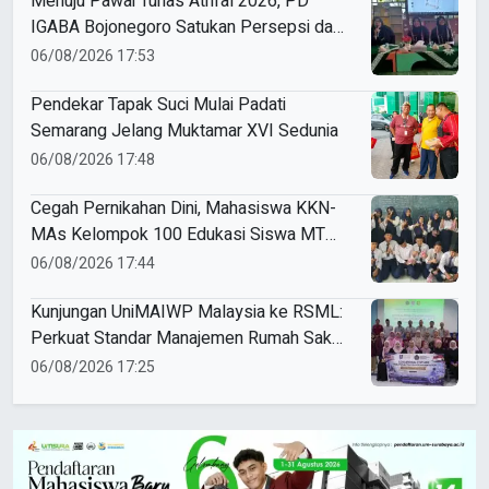
Menuju Pawai Tunas Athfal 2026, PD
IGABA Bojonegoro Satukan Persepsi dan
Utamakan Keselamatan Anak
06/08/2026 17:53
Pendekar Tapak Suci Mulai Padati
Semarang Jelang Muktamar XVI Sedunia
06/08/2026 17:48
Cegah Pernikahan Dini, Mahasiswa KKN-
MAs Kelompok 100 Edukasi Siswa MTS
Miftahul Ulum Tawangsari
06/08/2026 17:44
Kunjungan UniMAIWP Malaysia ke RSML:
Perkuat Standar Manajemen Rumah Sakit
Syariah
06/08/2026 17:25