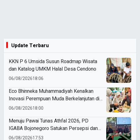
Update Terbaru
KKN P 6 Umsida Susun Roadmap Wisata
dan Katalog UMKM Halal Desa Cendono
06/08/2026
18:06
Eco Bhinneka Muhammadiyah Kenalkan
Inovasi Perempuan Muda Berkelanjutan di
Muktamar Nasyiatul Aisyiyah
06/08/2026
18:00
Menuju Pawai Tunas Athfal 2026, PD
IGABA Bojonegoro Satukan Persepsi dan
Utamakan Keselamatan Anak
06/08/2026
17:53