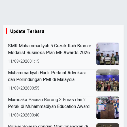
Update Terbaru
SMK Muhammadiyah 5 Gresik Raih Bronze
Medalist Business Plan ME Awards 2026
11/08/2026
01:15
Muhammadiyah Hadir Perkuat Advokasi
dan Perlindungan PMI di Malaysia
11/08/2026
00:55
Mamsaka Paciran Borong 3 Emas dan 2
Perak di Muhammadiyah Education Awards
2026
11/08/2026
00:40
Belajar Sejarah dengan Menyenangkan di