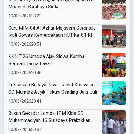
Museum Surabaya Siola
10/08/2026
23:22
Guru MIM 04 Al-Azhar Mejasem Serentak
Ikuti Gowes Kemerdekaan HUT ke-81 RI
10/08/2026
20:51
KKN T 26 Umsida Ajak Siswa Kembali
Bermain Tanpa Layar
10/08/2026
20:46
Lestarikan Budaya Jawa, Talent Karawitan
SD Mumtaz Asyik Tekuni Gending Jula-Juli
10/08/2026
20:41
Bukan Sekadar Lomba, IPM Kids SD
Muhammadiyah 16 Surabaya Praktikkan
Kepemimpinan di HUT RI
10/08/2026
20:37