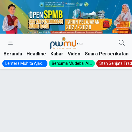
Skip
to
content
Beranda
Headline
Kabar
Video
Suara Perserikatan
Lentera Muhita Ajak...
Bersama Mudeba, Al...
Stan Senjata Tradi