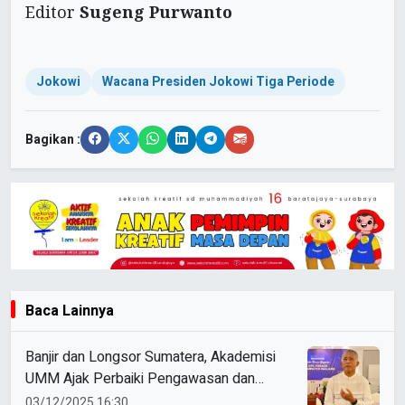
Editor
Sugeng Purwanto
Jokowi
Wacana Presiden Jokowi Tiga Periode
Bagikan :
Baca Lainnya
Banjir dan Longsor Sumatera, Akademisi
UMM Ajak Perbaiki Pengawasan dan
Ketaatan Hukum
03/12/2025 16:30