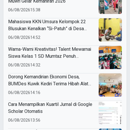
Muwri Gelar Kemahiran 2026
06/08/2026
15:38
Mahasiswa KKN Umsura Kelompok 22
Blusukan Kenalkan “Si-Patuh” di Desa
Banjarkejen
06/08/2026
14:52
Warna-Warni Kreativitas! Talent Mewarnai
Siswa Kelas 1 SD Mumtaz Penuh
Keceriaan
06/08/2026
14:32
Dorong Kemandirian Ekonomi Desa,
BUMDes Kuwik Kediri Terima Hibah Alat
Pencetak Briket Biomassa Briqpress
06/08/2026
14:16
Cara Menampilkan Kuartil Jurnal di Google
Scholar Otomatis
06/08/2026
13:56