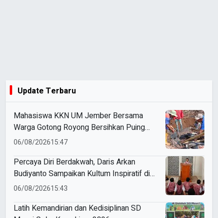
Update Terbaru
Mahasiswa KKN UM Jember Bersama
Warga Gotong Royong Bersihkan Puing
Rumah Korban Kebakaran di Desa Sumber
06/08/2026
15:47
Anom
Percaya Diri Berdakwah, Daris Arkan
Budiyanto Sampaikan Kultum Inspiratif di
Masjid Baiturrahman
06/08/2026
15:43
Latih Kemandirian dan Kedisiplinan SD