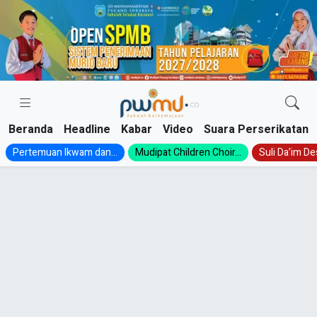
Skip
to
content
Beranda
Headline
Kabar
Video
Suara Perserikatan
Pertemuan Ikwam dan...
Mudipat Children Choir...
Suli Da’im Des