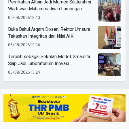
Pernikahan Alfain Jadi Momen Silaturahmi
Wartawan Muhammadiyah Lamongan
06/08/2026
13:40
Buka Baitul Arqam Dosen, Rektor Umsura
Tekankan Integritas dan Nilai AIK
06/08/2026
13:34
Terpilih sebagai Sekolah Model, Smamita
Siap Jadi Laboratorium Inovasi
Pembelajaran AI
06/08/2026
13:24